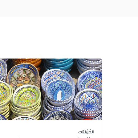
الخَزَفيَّات