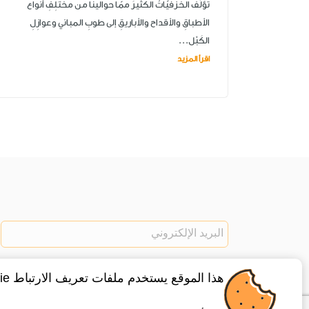
تؤلِّفُ الخزَفيّاتُ الكثيرَ ممّا حوالينا من مختلِفِ أنواع
الأطباقِ والأقداح والأباريقِ إلى طوبِ المباني وعوازِلِ
الكَبْل...
اقرأ المزيد
هذا الموقع يستخدم ملفات تعريف الارتباط cookie ، لتفعيل هذه الخاصية اضغط موافق