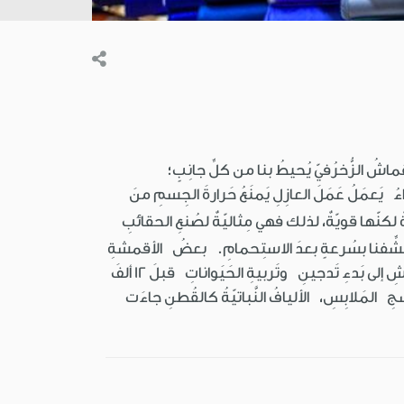
 إلى قُماشٍ. القُماشُ الزُّخرُفيّ يُحيطُ بنا من كلِّ جانِبٍ؛
مَلُ عَمَلَ العازِلِ يَمنَعُ حَرارةَ الجِسمِ منَ
ٌ لكنّها قويّةٌ، لذلك فهي مِثاليّةٌ لصُنعِ الحقائبِ
، فتُنشِّفنا بسُرعةٍ بعدَ الاستِحمامِ. بعضُ الأقمشةِ
الخاصّةِ قويّةٌ قوةَ الدُّروعِ، فقُماش الكِفلار (ماركة مسجَّلة) مثلاً مُقاوِمٌ لطَلقاتِ الرَّصاصِ. يَعودُ تاريخُ صُنعِ القُماشِ إلى بَدءِ تَدجينِ وتَربيةِ الحَيَواناتِ قبلَ 12 ألفَ
 المَلابِسِ، الأليافُ النَّباتيّةُ كالقُطنِ جاءَت