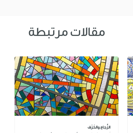
مقالات مرتبطة
الزُّجاج والخَزَف