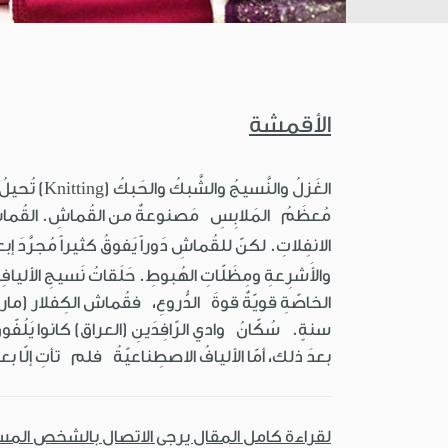
الأقمشة
الغَزلُ وال
مُعظَمُ المَلابِسِ مَصنوعةٌ من القُماشِ. القُماشُ يُدف
الانفِلاتِ. لكنّ للقُماشِ دَوراً يَفوقُ كثيراً مُجرَّدَ إبع
والأَشرِعةِ ومِظَلّاتِ الهُبوطِ. حَلَقاتُ نَسيجِ الأل
سنةٍ. سُكّانُ وادي الرّافِدَينِ (العراق) كانوا يَلُفّو
بعدَ ذلك، أمّا الأليافُ الاصطِناعيّةُ فلم تأتِ إلّا بعدَ اختِ
لقراءة كامل المقال يرجى الاتصال بالشخص الم