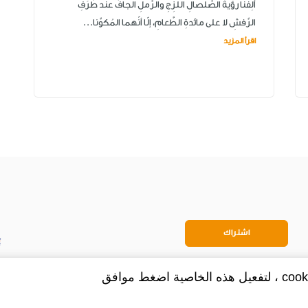
أَلِفنا رؤيةَ الصَّلصالِ اللَّزِجِ والرَّملِ الجافِّ عند طَرَفِ
الرَّفشِ لا على مائدةِ الطَّعامِ، إلّا أنّهما المُكوِّنا...
اقرأ المزيد
اشتراك