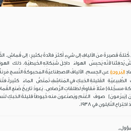
نَّسيجُ والشَّبكُ والحَبكُ (Knitting) تُحيلُ كُتلةً قَصيرةً منَ الأليافِ إلى شيءٍ أَكثرَ فائدةً بكثيرٍ:
ِئنا لأنّه يَحبِسُ الهواءَ داخِلَ شَبَكاتِهِ الخَيطيّةِ. ذلك الهواءُ يَع
ادِ
البُرودةِ
عنِ الجِسمِ. الأليافُ الاصطِناعيّةُ المَحبوكةُ النَّسجِ مَرِنة
يافِ الطَّبيعيّةِ القَليلةِ الحَبكِ في المَناشِفِ تَمتَصُّ الماءَ كثيراً
نَ (يَبرُمونَ) صوفَ الغَنَمِ ويَصنَعونَ منه خُيوطاً قليلةَ الحَبكِ لنَسجِ
راعِ النّايلونِ في 1938.
سؤول.