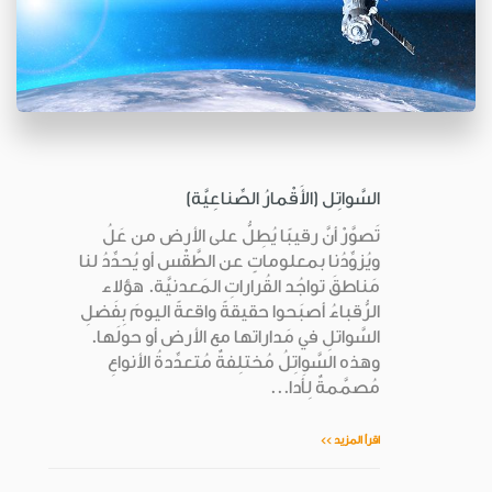
السَّواتِل (الأَقْمارُ الصِّناعِيَّة)
تَصوَّرْ أنَّ رقيبًا يُطِلُّ على الأرض من عَلُ
ويُزوِّدُنا بمعلوماتٍ عن الطَّقْس أو يُحدِّدُ لنا
مَناطقَ تواجُد القُراراتِ المَعدنيَّة. هؤلاء
الرُّقباءُ أصبَحوا حقيقةً واقعةً اليومَ بِفَضلِ
السَّواتلِ في مَداراتها مع الأرض أو حولَها.
وهذه السَّواتِلُ مُختلِفةٌ مُتعدِّدةُ الأنواعِ
مُصمَّمةٌ لِأَدا...
اقرأ المزيد >>