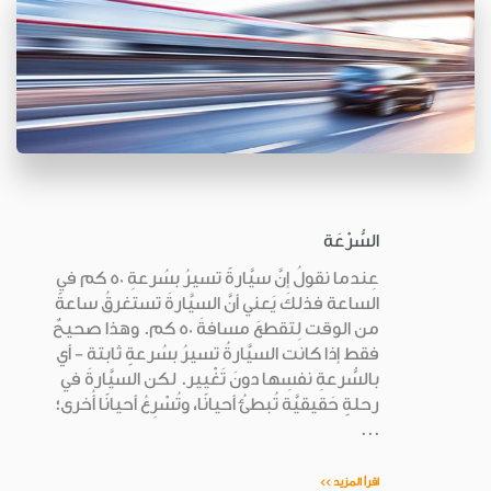
السُّرْعَة
عِندما نقولُ إنَّ سيَّارةً تسيرُ بسُرعةِ 50 كم في
الساعة فذلكَ يَعني أنَّ السيَّارةَ تستغرقُ ساعةً
من الوقت لِتقطعَ مسافةَ 50 كم. وهذا صحيحٌ
فقط إذا كانت السيَّارةُ تسيرُ بسُرعةٍ ثابتة - أي
بالسُّرعةِ نفسِها دونَ تَغْيير. لكن السيَّارةَ في
رحلةٍ حَقيقيَّة تُبطئُ أحيانًا، وتُسْرِعُ أحيانًا أُخرى؛
...
اقرأ المزيد >>