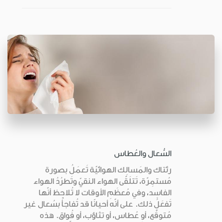
السُّعال والعُطاس
رئتاك والمَسالِك الهوائيّة تَعمَلُ بصورة
مُستمِرّة، تَتلَقّى الهواء النقيّ وتَطرُدُ الهواء
الفاسِد، وفي مُعظَمِ الأوقات لا تُلاحِظ أنّها
تَفعَلُ ذلك. على أنّه أحيانًا قد تُفاجأُ بسُعال غير
مُتوقَّع، أو عُطاس، أو تثاؤب، أو فُواق. هذه