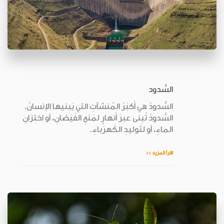
السُّدود
السُّدودُ هي أَكبَرُ المُنشآتِ التي يَبنيها الإنسانُ.
السُّدودُ تُبنى عبرَ أَنهارٍ لمَنعِ الفَيَضانِ، أو اختِزانِ
الماءِ، أو لتَوليدِ الكَهرَباءِ.
اقرأ المزيد >>