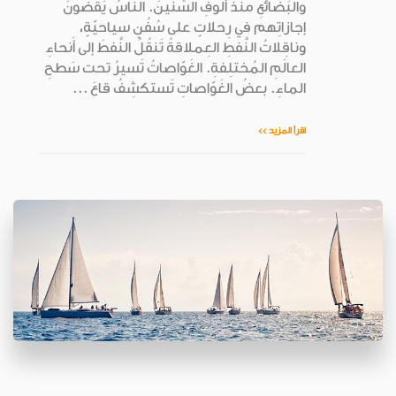
والبَضائعِ منذُ أُلوفِ السِّنينَ. النّاسُ يَقضونَ
إجازاتِهم في رِحلاتٍ على سُفُنٍ سياحيّةٍ،
وناقِلاتُ النَّفطِ العِملاقةُ تَنقُلُ النَّفطَ إلى أَنحاءِ
العالَمِ المُختلِفةِ. الغَوّاصاتُ تَسيرُ تحت سَطحِ
الماءِ. بعضُ الغَوّاصاتِ تَستكشِفُ قاعَ ...
اقرأ المزيد >>