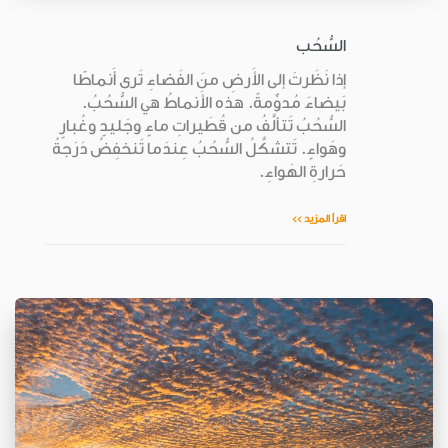
السُّحُب
إذا نَظَرتَ إلى الأَرضِ منَ الفَضاءِ تَرى أَنماطًا
بَيضاءَ مُدوِّمةً. هذه الأَنماطُ هي السُّحُبُ.
السُّحُبُ تَتألَّفُ من قُطَيراتِ ماءٍ وجَليدٍ وغُبارٍ
وهَواءٍ. تَتشكَّلُ السُّحُبُ عِندَما تَنخفِضُ دَرَجةُ
حَرارةِ الهَواءِ.
اقرأ المزيد >>