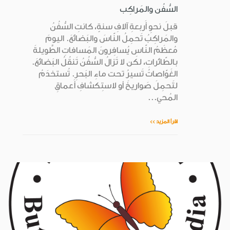
السُّفُن والمَراكِب
قبلَ نحوِ أَربعةِ آلافِ سنةٍ، كانتِ السُّفُنُ
والمَراكِبُ تَحمِلُ النّاسَ والبَضائعَ. اليومَ
مُعظَمُ النّاسِ يُسافِرونَ المَسافاتِ الطَّويلةَ
بالطّائراتِ، لكن لا تَزالُ السُّفُنُ تَنقُلُ البَضائعَ.
الغَوّاصاتُ تَسيرُ تحت ماءِ البَحرِ. تُستخدَمُ
لتَحمِلَ صَواريخَ أو لاستِكشافِ أَعماقِ
المُحي...
اقرأ المزيد >>