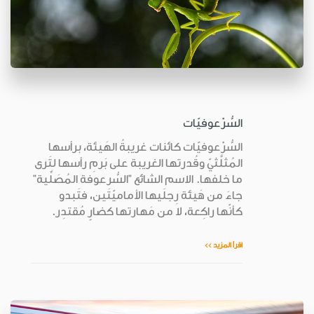
السُّرْعوفيّات
السُّرْعوفيّات كائنات غريبةُ الهَيئة، برأسها
المُثلَّثيّ وقُدرتها الغريبة على بَرمِ رأسها لتَرى
ما خلفها. الاسم الشائع "السُّرعوفة المُصَلِّية"
جاءَ من هَيئة رِجلَيها الأماميّتَين، فتَبدو
كأنّها راكِعة، لا من مَهارتها كضارٍ مُقتدِر.
اقرأ المزيد >>