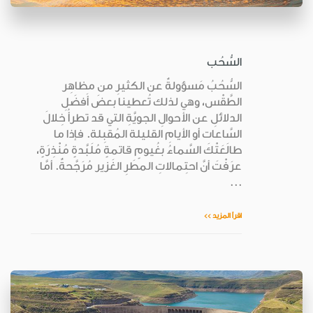
السُّحُب
السُّحُبُ مَسؤولةٌ عن الكثيرِ من مظاهِر
الطَّقْس، وهي لذلك تُعطينا بعضَ أَفضَلِ
الدلائلِ عن الأحوالِ الجويَّةِ التي قد تطرأُ خِلالَ
السَّاعات أو الأيامِ القليلة المُقبِلة. فإذا ما
طالَعَتْكَ السَّماءُ بغُيومٍ قاتمةٍ مُلَبَّدةٍ مُنْذِرَةٍ،
عرَفْتَ أنَّ احتِمالاتِ المطَرِ الغَزير مُرَجَّحةٌ. أمَّا
...
اقرأ المزيد >>