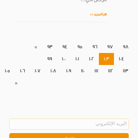
اقرأ المزيد >>
«
93
94
95
96
97
98
99
100
101
102
103
104
105
106
107
108
109
110
111
112
113
»