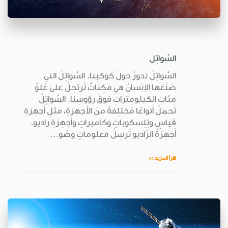
السَّواتِل
السَّواتِلُ تَدورُ حولَ كَوكَبِنا. السَّواتِلُ التي
صَنَعَها الإنسانُ هي مَكِناتٌ تَرتحِلُ على عُلوِّ
مئاتِ الكيلومِتراتِ فوقَ رؤوسِنا. السَّواتِلُ
تَحمِلُ أَنواعًا مُختلِفةً منَ الأَجهِزةِ، مثلِ أَجهِزةِ
قياسٍ وتِلِسكوباتٍ وكاميراتٍ وأَجهِزةِ راديو.
أَجهِزةُ الرّاديو تُرسِلُ مَعلوماتٍ وصُو...
اقرأ المزيد >>