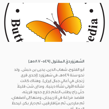
السُّهرَوَرديّ المقتول (549-587هـ)
أبو الفتوح، شهاب الدين، يحيى بن حبش. ولد
نحو سنة 549هـ، في سُهرَوَرد (إحدى قرى
زَنجان في أعالي جبال إيران). وهناك كانت
نشأته الأولى نشأة دينية. وما إن شبّ قليلاً
حتّى راح يطلب العلم خارج حدود قريته،
فقصد مَراغة في أذربيجان، ومنها إلى أصفهان،
ثم ماردين، ثم ميّافارقين، ثم ديار بكر، ليحطّ
الرحال أخي...