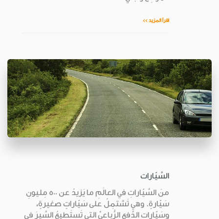
اقرأ المزيد >>
السَّيّارات
منَ السَّيّاراتِ في العالَمِ ما يَزيدُ عن 500 مِليونِ
سَيّارةٍ. وهي تَشتمِلُ على سَيّاراتٍ صغيرةٍ،
وسَيّاراتِ الدَّفعِ الرُّباعيِّ التي تَستَطيعُ السَّيرَ في