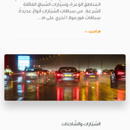
المَناطِقِ الوَعرةِ، وسَيّاراتِ السِّباقِ الفائقةِ
السُّرعةِ. من سِباقاتِ السَّيّاراتِ أَنواعٌ عديدةٌ.
سِباقاتُ فورمولا 1 تَجري على م...
اقرأ المزيد >>
السَّيّارات والشّاحِنات