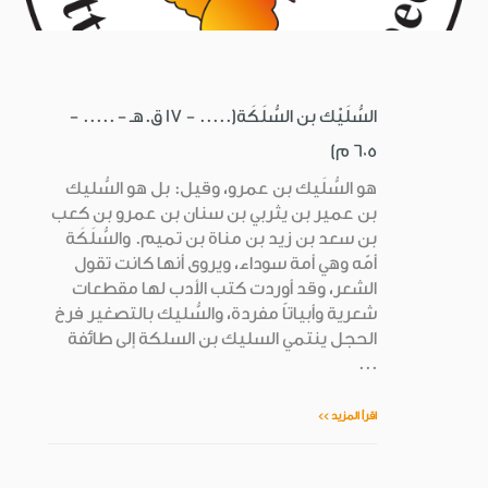
السُّلَيْك بن السُّلَكَة(..... - 17 ق.هـ - ..... -
605 م)
هو السُّلَيك بن عمرو، وقيل: بل هو السُّليك
بن عمير بن يثربي بن سنان بن عمرو بن كعب
بن سعد بن زيد بن مناة بن تميم. والسُّلَكَة
أمّه وهي أمة سوداء، ويروى أنها كانت تقول
الشعر، وقد أوردت كتب الأدب لها مقطعات
شعرية وأبياتاً مفردة، والسُّليك بالتصغير فرخ
الحجل ينتمي السليك بن السلكة إلى طائفة
...
اقرأ المزيد >>