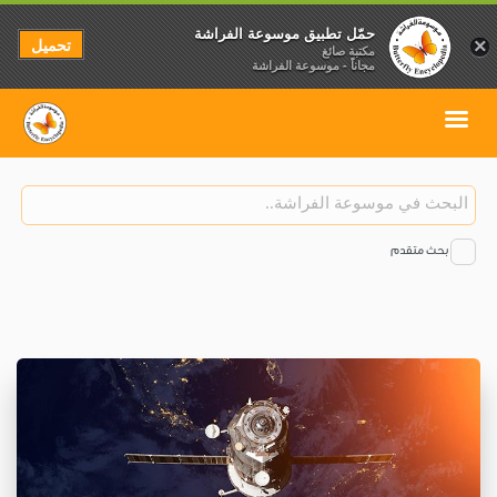
حمّل تطبيق موسوعة الفراشة
تحميل
×
مكتبة صائغ
مجاناً - موسوعة الفراشة
بحث متقدم