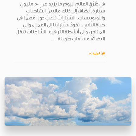
في طُرُقِ العالَمِ اليومَ ما يَزيدُ عن 500 مِليونِ
سَيّارةٍ. يُضافُ إلى ذلك مَلايينُ الشّاحِناتِ
والأوتوبيساتِ. السَّيّاراتُ تَلعَبُ دَورًا مُهِمًّا في
حَياةِ النّاسِ. نَقودُ سَيّاراتِنا إلى العَمَلِ، وإلى
المَتاجِرِ، وإلى أَنشِطةِ التَّرفيهِ. الشّاحِناتُ تَنقُلُ
البَضائعَ مَسافاتٍ طَويلةً....
اقرأ المزيد >>