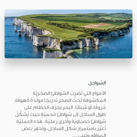
السَّواحِل
الأمواج التي تَضرِبُ الشواطئ الصخريّة
المَكشوفة تَحُتُّ الصخر تَدريجًا مولِّدةً كُهوفًا،
جُروفًا، أو شِعابًا. البحر يَجرُفُ الحُطام على
طولِ الساحِل إلى شَواطئَ مَحميّةٍ حيث يُشكِّلُ
شَواطئَ حَصباويّةً وأُخرى رَمليّةً. هذه العمليّة
تُغيِّرُ باستِمرار شَكلَ الساحِل، وتَحفِرُ بعضَ
المَواقِع وتَبني ...