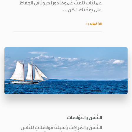
عمليّات تَلعَبُ عُمومًا دَورًا حيويًّافي الحِفاظ
على صِحّتك، لكن...
اقرأ المزيد >>
السُّفُن والغَوّاصات
السُّفُنُ والمَراكِبُ وَسيلةُ مُواصَلاتٍ للنّاسِ