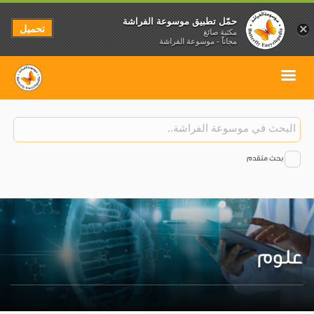
حمّل تطبيق موسوعة الفراشة
تحميل
×
مكتبة صائغ
مجاناً - موسوعة الفراشة
بحث متقدم
علوم