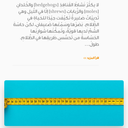
لا يكثُرُ نَشاطُ القَنافِذِ (hedgehogs) والخُلدانِ
(moles) والزَّباباتِ (shrews) إلّا في اللَّيلِ وهي
ثَدييّاتٌ صَغيرةٌ تَكيَّفَت جيّدًا للحَياةِ في
الظَّلامِ. بَصَرُها وسَمْعُها ضَعيفانِ، لكنّ حاسّةَ
الشَّمِّ لديها قويّةٌ، وتُمكِّنُها شَوارِبُها
الحَسّاسةُ من تَحسُّسِ طَريقِها في الظَّلامِ.
طولُ...
اقرأ المزيد >>