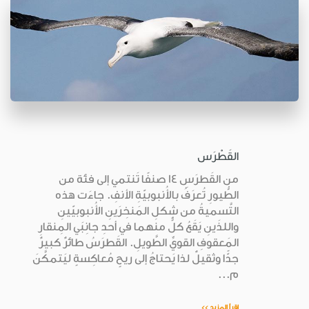
القَطْرَس
من القَطرَسِ 14 صنفًا تَنتمي إلى فئة من
الطُّيورِ تُعرَفُ بالأُنبوبيّةِ الأنفِ. جاءَت هذه
التَّسميةُ من شكلِ المَنخِرَينِ الأُنبوبيّينِ
واللذَينِ يَقَعُ كلٌّ منهما في أحدِ جانِبَي المِنقارِ
المَعقوفِ القويِّ الطَّويلِ. القَطرَسُ طائرٌ كبيرٌ
جدًّا وثقيلٌ لذا يَحتاجُ إلى ريحٍ مُعاكِسةٍ ليَتمكَّنَ
م...
اقرأ المزيد >>