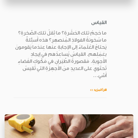
القياس
ما حَجمُ تلك الحَشَرةِ؟ ما ثِقلُ تلك الصَّخرةِ؟
ما سُخونةُ الفولاذِ المُنصهِرِ؟ هذه أَسئِلةٌ
يَحتاجُ العُلَماءُ إلى الإجابةِ عنها عِندَما يَقومونَ
بعَمَلِهم. القياسُ يُساعِدُهم في إيجادِ
الأَجوِبةِ. مَقصورةُ الطَّيَرانِ في مَكّوكِ الفَضاءِ
تَحتَوي على العديدِ منَ الأَجهِزةِ التي تَقيسُ
أَشي...
اقرأ المزيد >>