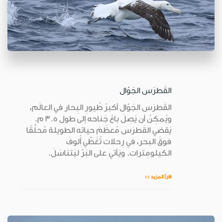
القَطرَس الجَوّال
القَطرَس الجَوّال أكبرُ طُيورِ البِحار في العالَم،
ويُمكِنُ أن يَصِلَ باعُ جَناحه إلى طول 3.5 م.
يَقضي القَطرَس مُعظَمَ حياته الطويلة مُحلِّقًا
فوقَ البحر، في رِحلات تُغَطّي أُلوفَ
الكيلومِترات. ويَأتي على البَرّ ليَتناسَلَ.
اقرأ المزيد >>