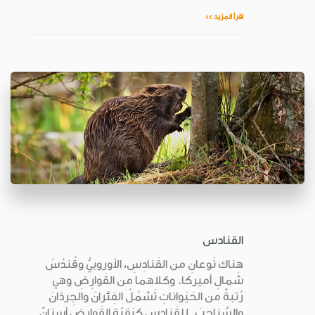
اقرأ المزيد >>
القنادس
هناك نَوعانِ من القَنادِسِ، الأوروبيُّ وقُندُسُ
شَمالِ أميركا. وكلاهما من القَوارِضِ وهي
رُتبةٌ من الحَيَواناتِ تَشمُلُ الفِئرانَ والجِرذانَ
والسَّناجِبَ. للقَنادِسِ كبَقيّةِ القَوارِضِ أسنانٌ