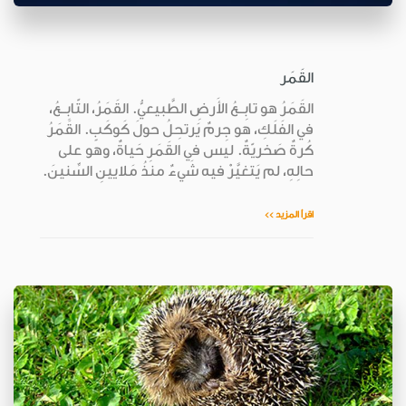
القَمَر
القَمَرُ هو تابِــعُ الأَرضِ الطَّبيعيُّ. القَمَرُ، التّابِــعُ،
في الفَلَكِ، هو جِرمٌ يَرتحِلُ حولَ كَوكَبٍ. القَمَرُ
كُرةٌ صَخريّةٌ. ليس في القَمَرِ حَياةٌ، وهو على
حالِهِ، لم يَتغيَّرْ فيه شَيءٌ منذُ مَلايينِ السِّنينَ.
اقرأ المزيد >>