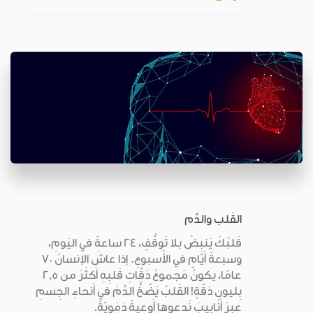
القَلب والدَّم
قَلبُكَ يَنبِضُ بلا تَوقُّفٍ، 24 ساعةً في اليَومِ،
وسبعةَ أَيّامٍ في الأُسبوعِ. إذا عاشَ الإنسانُ 70
عامًا، يكونُ مَجموعُ دَقّاتِ قَلبِهِ أَكثَرَ من 2,5
بِليونِ دَقّةٍ! القَلبُ يَضُخُّ الدَّمَ في أَنحاءِ الجِسمِ
عبرَ أَنابيبَ نَدعوها أَوعيةً دَمَويّةً.