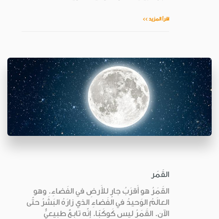
اقرأ المزيد >>
القَمَر
القَمَرُ هو أَقرَبُ جارٍ للأَرضِ في الفَضاءِ. وهو
العالَمُ الوَحيدُ في الفَضاءِ الذي زارَهُ البَشَرُ حتّى
الآن. القَمَرُ ليس كَوكَبًا. إنّه تابِـعٌ طبيعيٌّ