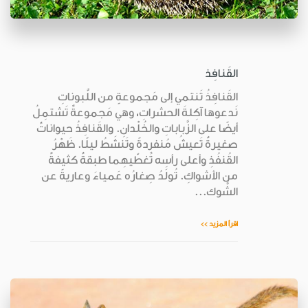
القَنافِذ
القَنافِذُ تَنتمي إلى مَجموعةٍ من اللَّبوناتِ
نَدعوها آكِلةَ الحشراتِ، وهي مَجموعةٌ تَشتمِلُ
أيضًا على الزَّباباتِ والخُلْدانِ. والقَنافِذُ حيواناتٌ
صغيرةٌ تَعيشُ مُنفرِدةً وتَنشَطُ ليلًا. ظَهْرُ
القُنفُذِ وأعلى رأسِه تُغطّيهِما طبقةٌ كثيفةٌ
من الأشواكِ. تُولَدُ صِغارُه عَمياءَ وعاريةً عن
الشَّوك...
اقرأ المزيد >>