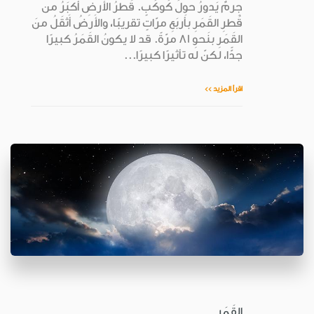
جِرمٌ يَدورُ حولَ كَوكَبٍ. قُطرُ الأَرضِ أَكبَرُ من
قُطرِ القَمَرِ بأَربَعِ مرّاتٍ تقريبًا، والأَرضُ أَثقَلُ منَ
القَمَرِ بنَحوِ 81 مرّةً. قد لا يكونُ القَمَرُ كبيرًا
جدًّا، لكنّ له تأثيرًا كبيرًا...
اقرأ المزيد >>
القَمَر