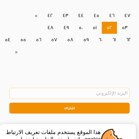
«
42
43
44
45
46
47
48
49
50
51
52
53
54
55
56
57
58
59
60
61
62
»
اشتراك
هذا الموقع يستخدم ملفات تعريف الارتباط