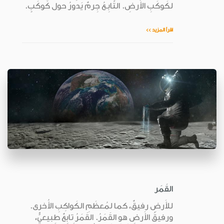
لكَوكَبِ الأَرضِ. التّابِـعُ جِرمٌ يَدورُ حول كَوكَبٍ.
اقرأ المزيد >>
القَمَر
للأَرضِ رفيقٌ، كما لمُعظَمِ الكَواكِبِ الأُخرى.
ورفيقُ الأَرضِ هو القَمَرُ. القَمَرُ تابِعٌ طبيعيٌّ،