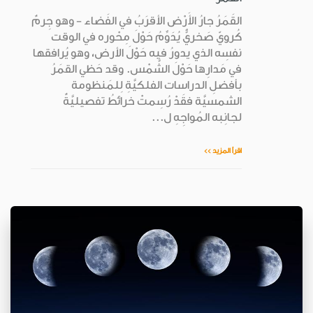
القَمَرُ جارُ الأَرْض الأقرَبُ في الفَضاء - وهو جِرمٌ
كُرويّ صَخريٌّ يُدَوِّمُ حَوْلَ مِحْوره في الوقت
نفسِه الذي يدورُ فيه حَوْلَ الأرض، وهو يُرافقها
في مَدارِها حَوْلَ الشَّمْس. وقد حَظي القمَرُ
بأفضلِ الدراسات الفلكيَّةِ لِلمَنظومة
الشمسيَّة فقَدْ رُسِمتْ خرائطُ تفصيليَّةٌ
لجانِبه المُواجِهِ ل...
اقرأ المزيد >>