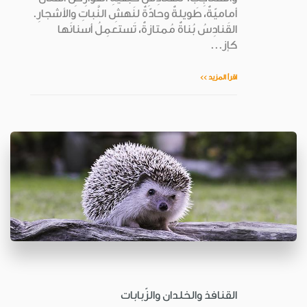
أماميّةٌ، طَويلةٌ وحادّةٌ لنَهشِ النَّباتِ والأشجارِ.
القَنادِسُ بُناةٌ مُمتازةٌ، تَستعمِلُ أسنانَها
كإز...
اقرأ المزيد >>
القنافذ والخلدان والزّبابات