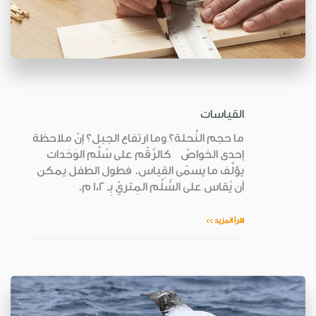
القياسات
ما حجم النَّحلة؟ وما ارتفاع الجبل؟ إنّ ملاحظة
إحدى الخواصّ كالرَّقْم على سُلَّم الوَحَدات
يؤلِّف ما يسمّى القِياس. فطول الطفل يمكن
أن يُقاس على السُّلَّم المِتريّ بِـ 1،2 م.
اقرأ المزيد >>