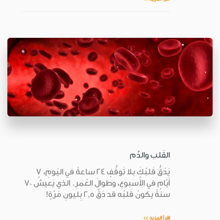
القَلب والدَّم
يَدُقُّ قَلبُكَ بلا تَوقُّفٍ 24 ساعةً في اليَومِ، 7
أَيّامٍ في الأُسبوعِ، وطوالَ العُمرِ. الذي يَعيشُ 70
سنةً يكونُ قَلبُه قد دَقَّ 2,5 بِليونِ مَرّةٍ!
اقرأ المزيد >>