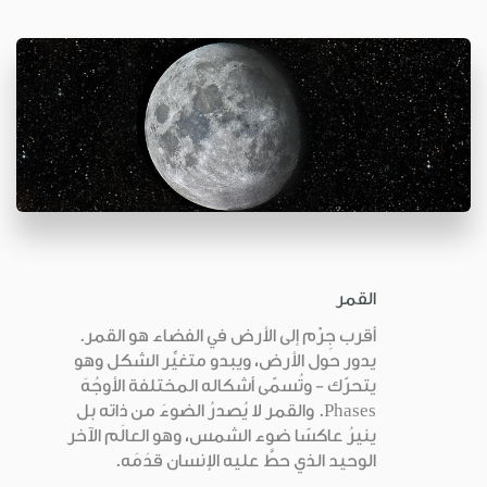
القمر
أقرب جِرْم إلى الأرض في الفضاء هو القمر.
يدور حول الأرض، ويبدو متغيِّر الشكل وهو
يتحرّك - وتُسمّى أشكاله المختلفة الأوجُهَ
Phases. والقمر لا يُصدرُ الضوءَ من ذاته بل
ينيرُ عاكسًا ضوء الشمس، وهو العالَم الآخر
الوحيد الذي حطَّ عليه الإنسان قدَمَه.