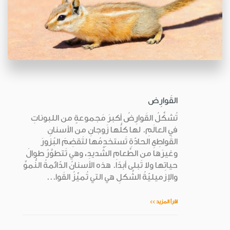
القَوارِض
تُشكِّلُ القَوارِضُ أكبرَ مَجموعةٍ من اللبوناتِ
في العالَمِ. لها كلُّها زَوجانِ من الأسنانِ
القَواطِعِ الحادّةِ تَستخدِمُها لتَقضِمَ البُزورَ
وغيرَها من الطَّعامِ الشَّديدِ، وهي تَتطوَّرُ طوالَ
حياتِها ولا تَبلى أبدًا. هذه الأسنانُ الدّائمةُ النُّموِّ
والإزميليّةُ الشَّكلِ هي التي تُميِّزُ القَوا...
اقرأ المزيد >>