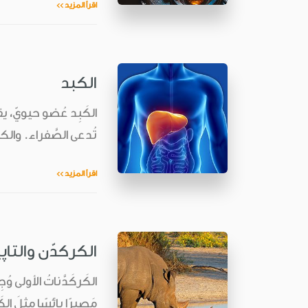
اقرأ المزيد >>
الكبد
الكَبِد عُضو حيويّ، 
تُدعى الصَّفراء. والكب
اقرأ المزيد >>
الكركدّن والتاپ
مَصيرًا بائسًا مثلَ الكَ