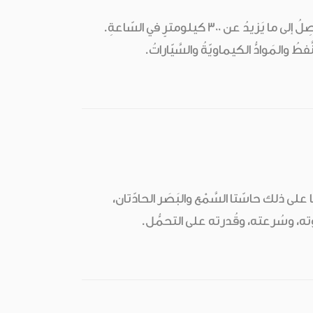
القِطاراتُ هي أَسرَعُ وَسيلةِ مُواصَلاتٍ بَرّيّةٍ. قِطاراتُ الرُّكّابِ السَّريعةُ تَرتحِلُ بسُرعةٍ تَصِلُ إلى ما يَزيدُ عن 300 كيلومترٍ في السّاعةِ.
فطُ والمَوادُّ الكيماويّةُ والسَّيّاراتُ.
ا على ذلك حاسّتا السَّمْع والبَصَر الحادّتان،
وّته، وسُرعته، وقُدرته على التحمُّل.