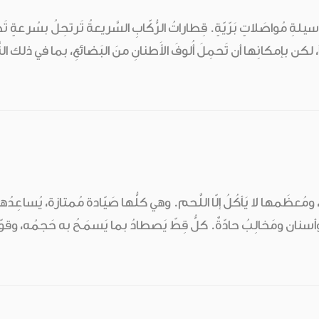
ُ، لكن بإمكانِها أن تَحمِلَ أُلوفَ الأَطنانِ منَ البَضائعِ، بما في ذلك النَّ
ومُعظَمها لا يَأكُلُ إلّا اللَّحم. وهي كلُّها صَيّادة مُمتازة، يُساعِدُه
سنان ومَخالِبُ حادّةٌ. كلُّ قِطّ يَصطادُ بما يَسمَحُ به حَجمُه، وق