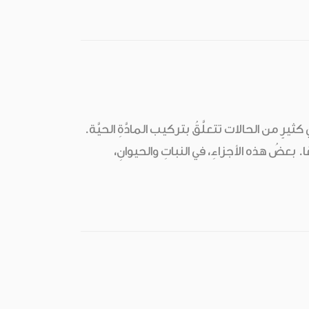
 كثيرٍ من الحالات تتعلَّقُ بتركيب المادَّةِ الحيَّة.
مَعًا. بعضُ هذه الأجزاءِ، في النباتِ والحيوانِ،