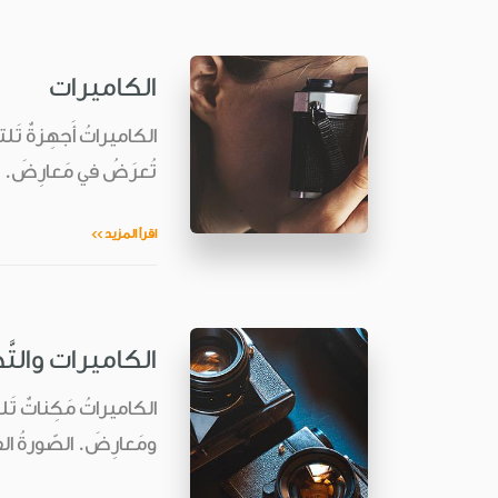
الكاميرات
الكاميراتُ أَجهِزةٌ تَلتقِ
تُعرَضُ في مَعارِضَ. ب
اقرأ المزيد >>
الكاميرات والتَّ
الكاميراتُ مَكِناتٌ تَلت
ومَعارِضَ. الصّورةُ الفو