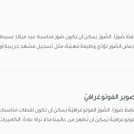
طُ صُوَرًا. الصُّوَرُ يُمكِنُ أن تكونَ صُوَرَ مُناسَبةِ عيدِ ميلادٍ بَسيطةٍ، أو
عضُ الصُّوَرِ تؤدّي وَظيفةً مُهِمّةً، مثلَ تَسجيلِ مَشهَدِ جَريمةٍ أو
صوير الفوتوغرافيّ
قِطُ صُوَرًا. الصُّوَرُ الفوتوغرافيّةُ يُمكِنُ أن تكونَ لَقَطاتِ مُناسَباتٍ 
توغرافيّةُ يُمكِنُ أن تُظهِرَ من عالَمِنا ما لا نَراهُ عادةً. الكاميراتُ 