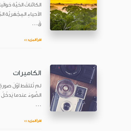
الكائناتُ الحَيَّة حَوال
الأحياءِ المِجْهَريَّة 
قَ...
اقرأ المزيد >>
الكاميرات
الضَّوءَ عندما يَدخُلُ 
...
اقرأ المزيد >>