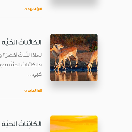
اقرأ المزيد >>
الكائناتُ الحَيَّة
لماذا النَّباتُ أخضرُ؟ 
فالكائناتُ الحيَّةُ تحوي
كبي...
اقرأ المزيد >>
الكائِناتُ الحَيَّة