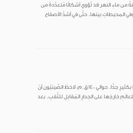
لْعقةٌ من ماءِ النهر قد تُؤوي أشكالًا مُتعدِّدةً من
بسة وفي المحيطاتِ بينها. حتَّى في أشدِّ الأصقاع
لم تُلتقَط أوَّلَ صورةٍ شَمسيّةٍ إلّا منذُ أكثر من 150 سنةٍ، إلا أنّ الكاميرات أقدَمُ من هذا بكثيرٍ جدًّا. حوالي 1400 ق.م، لاحَظَ الصِّينيّونَ أنّ
لَمِ خارجَها على الجِدارِ المُقابِلِ للثَّقبِ. بعد