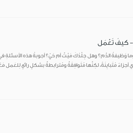
 - كيفَ تَعْمَل
وما وَظيفةُ الدَّم؟ وهل جِلْدُكَ مَيْتٌ أم حَيّ؟ أجوبةُ هذه الأسئلةِ في
 أجزاءً مُتَبايِنَةً، لكِنَّها مُتَوافِقَةٌ ومُترابطةٌ بشكلٍ رائعٍ لِلعَمل 