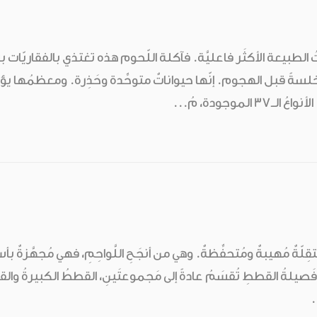
 الطبيعة الأكثَر فاعليَّة. فآكلة اللّحوم هذه تغتذي بالفقاريّا
 قبل الهجوم. إنّها حيواناتٌ متوحِّدة وحَذِرة. ومعظمُها يؤثِرُ ال
الموجودة، مُ...
ّةٌ مُهيبةٌ ومُتحفِّظةٌ. وهي من أنجَحِ اللَّواحِمِ، فهي مُجهَّزةٌ بأسنان
ِ. فَصيلةُ القططِ تُقسَمُ عادةً إلى مَجموعتَينِ، القططُ الكبيرةُ وا
.