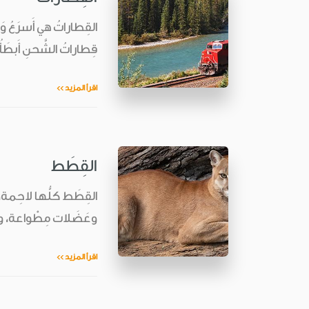
قِطاراتُ الشَّحنِ أَبطَأ
اقرأ المزيد >>
القِطَط
القِطَط كلُّها لاحِمة، 
وعَضَلات مِطْواعة، وأ
اقرأ المزيد >>