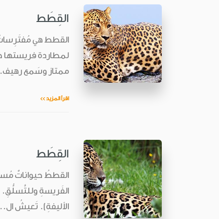
القِطَط
القطط هي مُفتَرِساتُ
لمطاردة فريستها خلسةً
ممتاز وسَمع رهيف. الأنواعُ الــ37 
اقرأ المزيد >>
القِطَط
القططُ حيواناتٌ مُستقِل
الفَريسةِ وللتَّسلُّق
الأليفةِ). تَعيشُ ال..