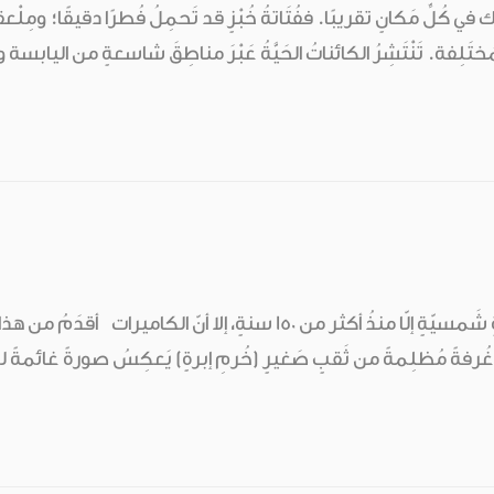
َيك في كُلِّ مَكانٍ تقريبًا. ففُتَاتةُ خُبْزٍ قد تَحمِلُ فُطرًا دقيقًا؛ ومِ
المُختَلِفة. تَنْتَشِرُ الكائناتُ الحَيَّةُ عَبْرَ مناطِقَ شاسعةٍ من اليا
غُرفةً مُظلِمةً من ثَقبٍ صَغيرٍ (خُرمِ إبرةٍ) يَعكِسُ صورةً غائمةً للعا