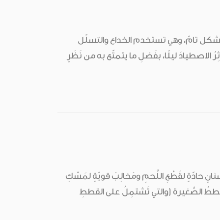
ت بشكل تامّ، وهي تستخدم الخداع والتسلّل
اصطيادَ ليلًا، بفَضلِ ما يتمتّع به من نَظَرٍ
ٍ حادّةٍ لقَطْعِ اللَّحمِ ومَخالِبَ قويّةٍ لمَسْكِ
لقططُ الصَّغيرة (والتي تَشتمِلُ على القططِ