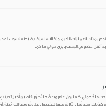
يقوم بمئات العمليّات الكيماويّة الأساسيّة، يضبُط منسوب العديد م
د أثقل عضو في الجسم، يزِن حوالي 1،5 كغ.
ير
الكَركَدَّناتُ الأولى وُجِدَت منذُ حوالي 30 مليونَ عامٍ وبعضُها تَطوَّرَ فأَصبَ
ركَدَّناتِ، فقد قُتِلَ الآلافُ منها للحُصولِ على قُرونِها التي يُظَنُّ أنّ 