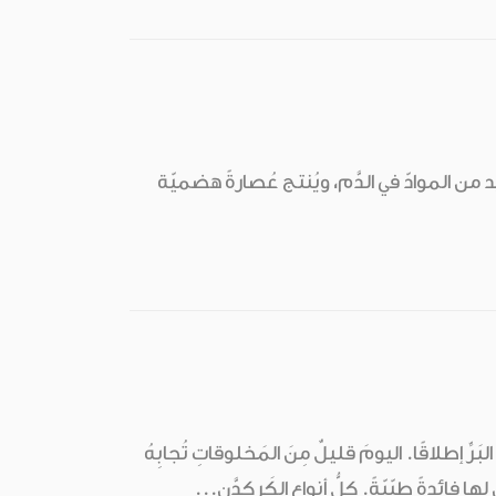
ن الموادّ في الدَّم، ويُنتج عُصارةً هضميّة
حَ أَكبَرَ ثَدييّاتِ البَرِّ إطلاقًا. اليومَ قليلٌ مِنَ المَخلوقاتِ تُجابِهُ
لها فائدةً طبّيّةً. كلُّ أنواعِ الكَركدَّن...