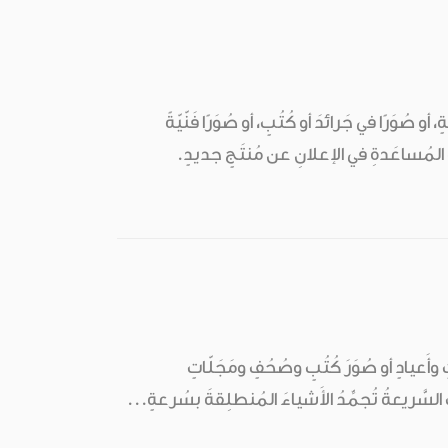
 صُوَرًا في جَرائدَ أو كُتُبٍ، أو صُوَرًا فَنّيّةً
 المُساعَدةِ في الإعلانِ عن مُنتَجٍ جديدٍ.
وأَعيادٍ أو صُوَرَ كُتُبٍ وصُحُفٍ ومَجَلّاتٍ
السَّريعةُ تُجمِّدُ الأَشياءَ المُنطلِقةَ بسُرعةٍ...