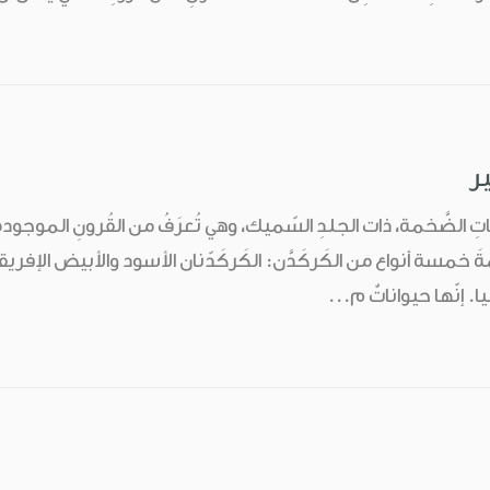
ير
اتِ الضَّخمة، ذات الجلدِ السّميك، وهي تُعرَفُ من القُرونِ الموجودةِ
مّةَ خمسة أنواع من الكَركَدَّن: الكَركَدّنان الأسود والأبيض الإف
. إنّها حيواناتٌ م...