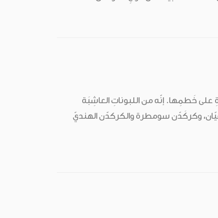
 على خَطمِها. إنّه من اللبوناتِ العاشِبَة
ريقيّان، وكركَدّن سومطرة والكركدّن الهنديّ