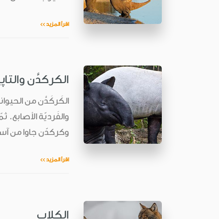
اقرأ المزيد >>
الكركدَّن والتاپ
الكَركَدَّن من الحيوان
والفَرديّة الأصابع. ث
وكركدّن جاوا من آسيا
اقرأ المزيد >>
الكلاب