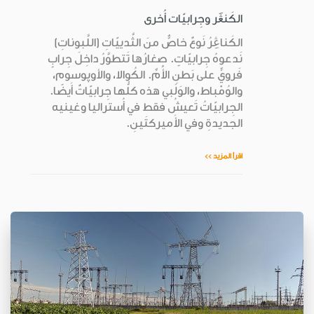
الكَنڠَر وجِرابيّات أُخرى
الكَناڠِرُ نَوعٌ خاصٌّ منَ الثَّدييّاتِ (اللَّبوناتِ)
نَدعوهُ جِرابيّاتٍ. صِغارُها تَتطوَّرُ داخِلَ جِرابٍ
فَرويٍّ على بَطنِ الأُمِّ. الكُوالا، والأوپوسوم،
والوُمْباط، والوَلَبي هذه كلُّها جِرابيّاتٌ أَيضًا.
الجِرابيّاتُ تَعيشُ فقط في أُستراليا وغينيه
الجديدةِ وفي الأَميركتَينِ.
اقرأ المزيد >>