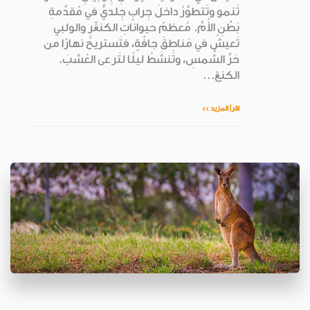
تَنمو وتَتطوَّرُ داخلَ جِرابٍ جِلديٍّ في مُقدِّمةِ
بَطْنِ الأُمِّ. مُعظمُ حيواناتِ الكنڠَرِ والولبي
تَعيشُ في مَناطِقَ جافّةٍ، فتَستريحُ نهارًا من
حَرِّ الشَّمسِ، وتَنشَطُ ليلًا لتَرعى العُشبَ.
الكنڠ...
اقرأ المزيد >>