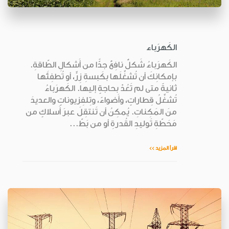
الكَهرَباء
الكَهرَباءُ شَكلٌ نافِعٌ جدًّا من أَشكالِ الطّاقةِ.
بإمكانِكَ أن تُشغِّلَها بكَبسةِ زِرٍّ، أو تُطفِئَها
ثانيةً متى لم تَعُدْ بحاجةٍ إليها. الكَهرَباءُ
تُشغِّلُ قِطاراتٍ، وأَضواءً، وتِلفِزيوناتٍ والعديدَ
منَ المَكِناتِ. يُمكِنُ أن تَنتقِلَ عبرَ أَسلاكٍ من
مَحَطّةِ تَوليدِ القُدرةِ أو من بَطّ...
اقرأ المزيد >>