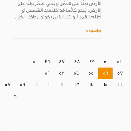
الأرض ظِلًّا على القَمَر أو يُلقي القَمَر ظِلًّا على
الأرض. يَبدو كأنّما قد أَظلَمَتِ الشمس أو
أَظلَمَ القَمَر لأولئك الذين يكونونَ داخِلَ الظِّلّ.
اقرأ المزيد >>
«
46
47
48
49
50
51
52
53
54
55
56
57
58
59
60
61
62
63
64
65
66
»