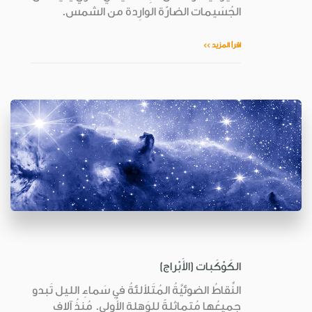
الجُسَيمات الضارّة الوارِدة من الشمس.
اقرأ المزيد >>
الكَوْكَبات (الأَبْراج)
النِّقاطُ الضوئيَّةُ المُتَلألئةُ في سَماءِ الليل تَبدو
جميعُها مُتماثِلةً لِلوَهلةِ الأُولى. مُنذُ آلاف