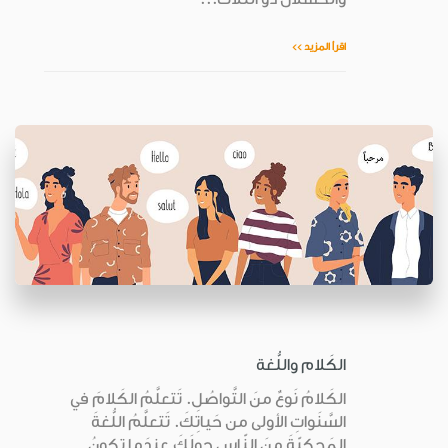
اقرأ المزيد >>
الكَلام واللُّغة
الكَلامُ نَوعٌ منَ التَّواصُلِ. تَتعلَّمُ الكَلامَ في
السَّنَواتِ الأولى من حَياتِكَ. تَتعلَّمُ اللُّغةَ
المَحكيّةَ منَ النّاسِ حولَكَ عِندَما تكونُ