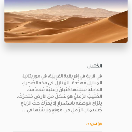
الكُثبان
في قريةٍ في إفريقية الغربيّةِ، في موريتانيا،
المَنازِلُ مُهدَّدةٌ. المَنازِلُ في هذه الصَّحراءِ
القاحِلةِ تَبتلِعُها كُثبانٌ رَمليّةٌ مُتقدِّمةٌ.
الكَثيبُ الرَّمليُّ هو شَكلٌ منَ الأَرضِ مُتحرِّكٌ،
يَنزاحُ مَوضِعُه باستِمرارٍ إذ يُحرِّكُ حَتُّ الرّياحِ
جُسَيماتِ الرَّملِ من مَوقِعٍ ويُرسِّبُها في...
اقرأ المزيد >>