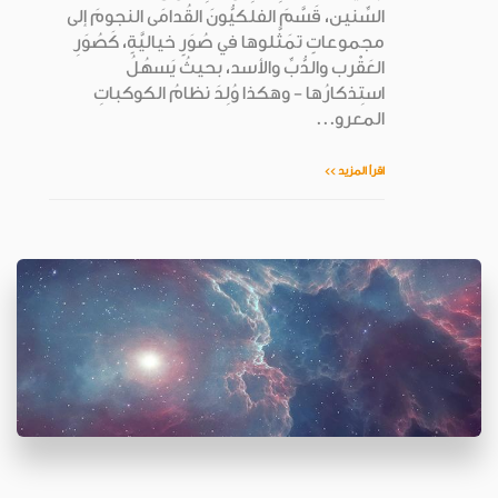
السِّنين، قَسَّمَ الفلكيُّونَ القُدامَى النجومَ إلى
مجموعاتٍ تمَثَّلوها في صُوَرٍ خياليَّةٍ، كَصُوَرِ
العَقْرب والدُّبِّ والأسد، بحيثُ يَسهُلُ
استِذكارُها - وهكذا وُلِدَ نظامُ الكوكباتِ
المعرو...
اقرأ المزيد >>