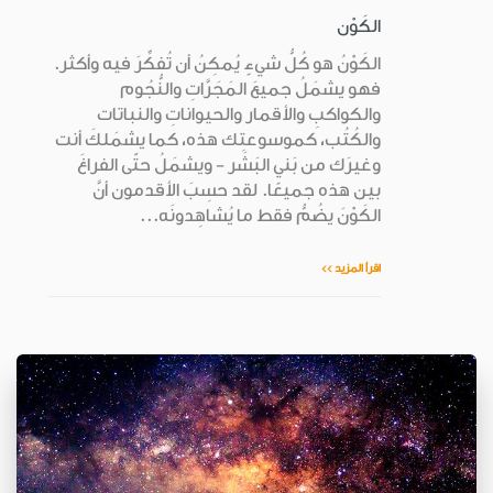
الكَوْن
الكَوْنُ هو كُلُّ شيءٍ يُمكِنُ أن تُفكِّرَ فيه وأكثر.
فهو يشمَلُ جميعَ المَجَرَّاتِ والنُّجُوم
والكواكبِ والأقمار والحيواناتِ والنباتات
والكُتُب، كموسوعتِك هذه، كما يشمَلكَ أنت
وغيرَك من بَني البَشَر - ويشمَلُ حتّى الفراغَ
بين هذه جميعًا. لقد حسِبَ الأقدمون أنَّ
الكَوْنَ يضُمُّ فقط ما يُشاهِدونَه...
اقرأ المزيد >>