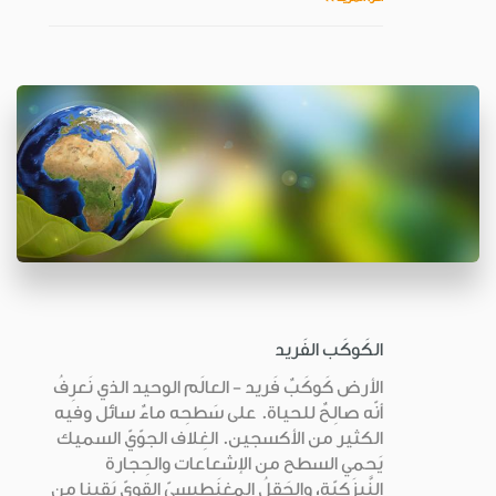
الكَوكَب الفَريد
الأرض كَوكَبٌ فَريد - العالَم الوحيد الذي نَعرِفُ
أنّه صالِحٌ للحياة. على سَطحِه ماءٌ سائل وفيه
الكثير من الأكسجين. الغِلاف الجوّيّ السميك
يَحمي السطح من الإشعاعات والحِجارة
النَّيزَكيّة، والحَقلُ المِغنَطيسيّ القويّ يَقينا من