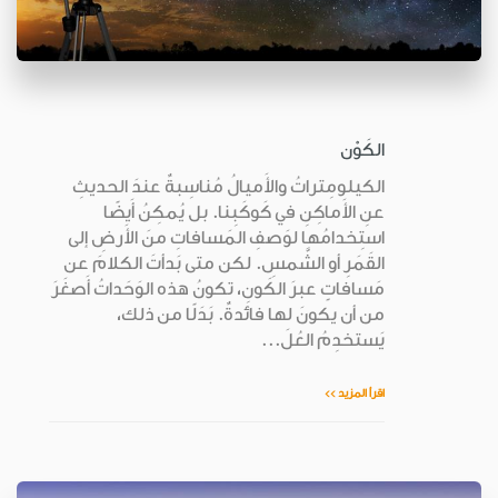
الكَوْن
الكيلومِتراتُ والأَميالُ مُناسِبةٌ عندَ الحديثِ
عنِ الأَماكِنِ في كَوكَبِنا. بل يُمكِنُ أَيضًا
استِخدامُها لوَصفِ المَسافاتِ منَ الأَرضِ إلى
القَمَرِ أو الشَّمسِ. لكن متى بَدأتَ الكلامَ عن
مَسافاتٍ عبرَ الكَونِ، تكونُ هذه الوَحَداتُ أَصغَرَ
من أن يكونَ لها فائدةٌ. بَدَلًا من ذلك،
يَستخدِمُ العُلَ...
اقرأ المزيد >>