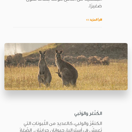
صَغيرًا.
اقرأ المزيد >>
الكَنْغر والوَلَبي
الكنڠَرُ والولبي، كالعديدِ من اللَّبوناتِ التي
تَعيشُ في أستراليا، حيوانانِ جِرابيّانِ. الصِّغارُ