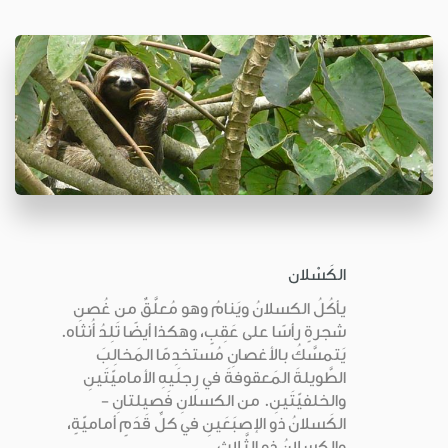
الكَسْلان
يأكُلُ الكسلانُ ويَنامُ وهو مُعلَّقٌ من غُصنِ
شجرةٍ رأسًا على عَقِبٍ، وهكذا أيضًا تَلِدُ أُنثاه.
يَتمسَّكُ بالأغصانِ مُستخدِمًا المَخالِبَ
الطَّويلةَ المَعقوفةَ في رِجلَيهِ الأماميّتَينِ
والخلفيّتَينِ. من الكسلانِ فَصيلتانِ -
الكَسلانُ ذو الإصبَعَينِ في كلِّ قَدَمٍ أماميّةٍ،
والكسلانُ ذو الثَّلاث...