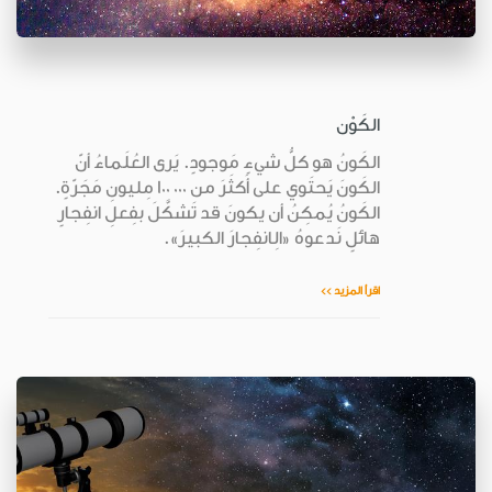
الكَوْن
الكَونُ هو كلُّ شيءٍ مَوجودٍ. يَرى العُلَماءُ أنّ
الكَونَ يَحتَوي على أَكثَرَ من ٠٠٠ ١٠٠ مِليونِ مَجَرّةٍ.
الكَونُ يُمكِنُ أن يكونَ قد تَشكَّلَ بفِعلِ انفِجارٍ
هائلٍ نَدعوهُ «الِانفِجارَ الكبيرَ».
اقرأ المزيد >>