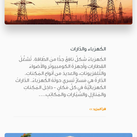
الكَهرَباء والدّارات
الكَهرَباءُ شَكلٌ نافِعٌ جدًّا منَ الطّاقةِ. تُشغِّلُ
القِطاراتِ وأَجهِزةَ الكومبيوتَر والأَضواءَ
والتِّلِفزيوناتِ، والعديدَ من أَنواعِ المَكِناتِ.
الدّارةُ هي مَسارٌ تَسري حولَهُ الكَهرَباءُ. الدّاراتُ
الكَهرَبائيّةُ في كلِّ مَكانٍ - داخِلَ المَكِناتِ
والمَنازِلِ والسَّيّاراتِ والمَكاتِبِ....
اقرأ المزيد >>