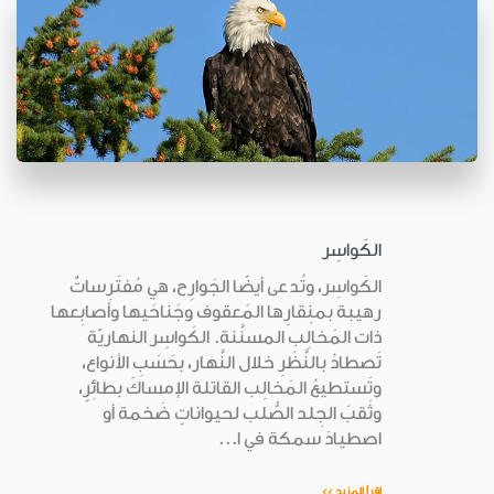
الكَواسِر
الكَواسِر، وتُدعى أيضًا الجَوارِح، هي مُفتَرِساتٌ
رهيبة بمنِقارِها المَعقوف وجَناحَيها وأصابِعها
ذات المَخالِب المسنَّنة. الكَواسِر النهاريّة
تَصطادُ بالنَّظَرِ خلال النَّهار، بحَسَبِ الأنواع،
وتَستطيعُ المَخالِب القاتلة الإمساكَ بطائِرٍ،
وثَقبَ الجِلد الصُّلب لحيواناتٍ ضَخمة أو
اصطيادَ سمكة في ا...
اقرأ المزيد >>