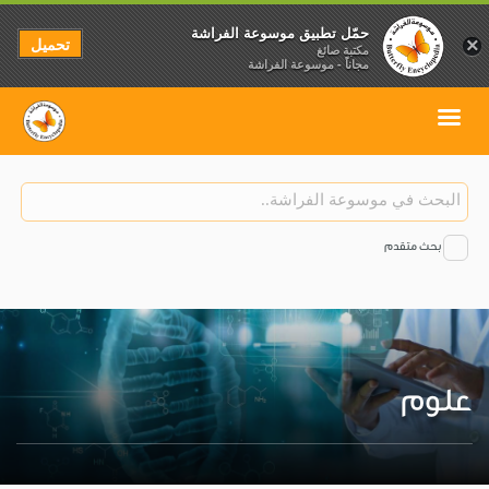
حمّل تطبيق موسوعة الفراشة
تحميل
×
مكتبة صائغ
مجاناً - موسوعة الفراشة
بحث متقدم
علوم