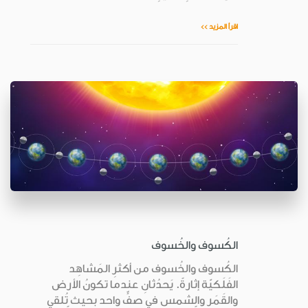
اقرأ المزيد >>
الكُسوف والخُسوف
الكُسوف والخُسوف من أكثرِ المَشاهِد
الفَلَكيّة إثارةً. يَحدُثانِ عندما تكونُ الأرض
والقَمَر والشمس في صفٍّ واحد بحيث تُلقي