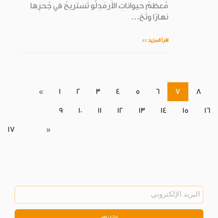
مُعظمُ حيواناتِ الأَرمَدِلّو تَستريحُ في جُحرِها
نهارًا وتَخ...
اقرأ المزيد >>
«
1
2
3
4
5
6
7
8
9
10
11
12
13
14
15
16
17
»
اشتراك