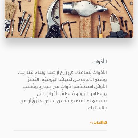
الأَدَوات
الأَدَواتُ تُساعِدُنا في زَرعِ أَرضِنا، وبِناءِ مَنازِلِنا،
وصُنعِ الأُلوفِ من أَشيائِنا اليَوميّةِ. البَشَرُ
الأَوائلُ استَخدَموا أَدَواتٍ من حِجارةٍ وخَشَبٍ
وعِظامٍ. اليَومَ، مُعظَمُ الأَدَواتِ التي
نَستعمِلُها مَصنوعةٌ من مَعدِنٍ فِلِزّيٍّ أو من
پلاستيك.
اقرأ المزيد >>