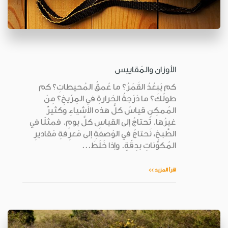
الأوزان والمَقاييس
كم يَبعُدُ القَمَرُ؟ ما عُمقُ المُحيطاتِ؟ كم
طولُكَ؟ ما دَرَجةُ الحَرارةِ في المِرّيخِ؟ مِنَ
المُمكِنِ قياسُ كلُّ هذه الأشياءِ وكثيرٌ
غيرُها. تَحتاجُ إلى القياسِ كلَّ يومٍ. فمثلًا في
الطَّبخِ، نَحتاجُ في الوَصفةِ إلى مَعرِفةِ مَقاديرِ
المُكوِّناتِ بدِقّةٍ. وإذا خَلَطَ...
اقرأ المزيد >>