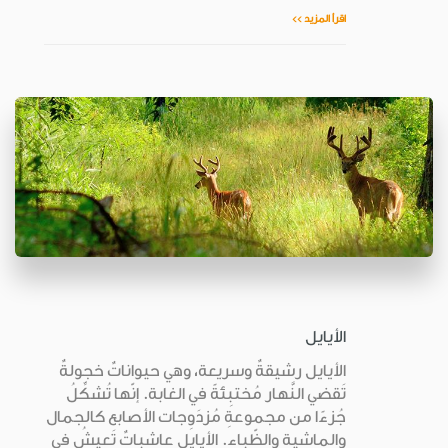
اقرأ المزيد >>
الأيايل
الأيايل رشيقةٌ وسريعة، وهي حيواناتٌ خجولةٌ
تَقضي النَّهار مُختبِئةً في الغابة. إنّها تُشكِّلُ
جُزءًا من مجموعةِ مُزدَوِجات الأصابع كالجمال
والماشية والظّباء. الأيايل عاشباتٌ تَعيشُ في