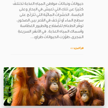
حيواناتُ ونباتاتُ مواطن المياهِ العذبة تختلفُ
كثيرًا عن تلك التي تعيشُ في البِحارِ وعلى
اليابِسة. الحَشَراتُ المائيّة التي تتزلّج على
سطح الماء أو تَزحَفُ في القَعر بين الصخور،
توفِّر الطعامَ للضَّفادِع والطيور الغطّاسة
وأسماك المياه العذبة. في الأنهُرِ السريعةِ
المَجرى، طوَّرَت الحيواناتُ طَرائِ...
اقرأ المزيد >>