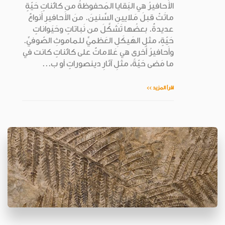
الأَحافيرُ هي البَقايا المَحفوظةُ من كائناتٍ حَيّةٍ
ماتَتْ قبلَ مَلايينِ السِّنينَ. منَ الأَحافيرِ أَنواعٌ
عديدةٌ. بعضُها تَشكَّلَ من نَباتاتٍ وحَيَواناتٍ
حَيّةٍ، مثلِ الهَيكَلِ العَظميِّ للماموثِ الصّوفيِّ.
وأَحافيرُ أُخرى هي عَلاماتٌ على كائناتٍ كانت في
ما مَضى حَيّةً، مثلِ آثارِ دينصوراتٍ أو ب...
اقرأ المزيد >>