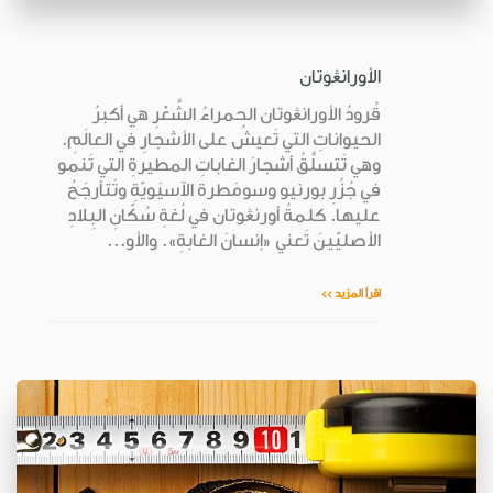
الأورانڠوتان
قُرودُ الأورانڠوتان الحمراءُ الشَّعْرِ هي أكبرُ
الحيواناتِ التي تَعيشُ على الأشجارِ في العالَمِ.
وهي تَتسلَّقُ أشجارَ الغاباتِ المطيرةِ التي تَنمو
في جُزُرِ بورنيو وسومَطرة الآسيَويّةِ وتَتأرجَحُ
عليها. كلمةُ أورنڠوتان في لُغةِ سُكّانِ البِلادِ
الأصليّينَ تَعني «إنسانَ الغابةِ». والأو...
اقرأ المزيد >>