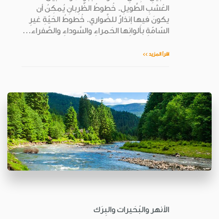
العُشبِ الطَّويلِ. خُطوطُ الظَّرِبانِ يُمكِنُ أن
يكونَ فيها إنذارٌ للضَّواري. خُطوطُ الحَيّةِ غيرِ
السّامّةِ بأَلوانِها الحَمراءِ والسَّوداءِ والصَّفراء...
اقرأ المزيد >>
الأنهر والبُحَيرات والبِرَك