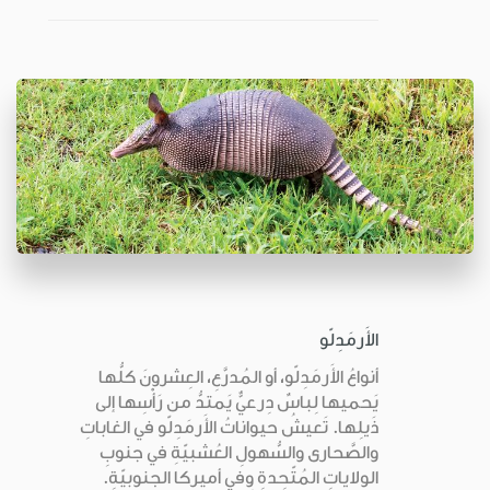
الأَرمَدِلّو
أنواعُ الأَرمَدِلّو، أو المُدرَّعِ، العِشرونَ كلُّها
يَحميها لِباسٌ دِرعيٌّ يَمتدُّ من رَأْسِها إلى
ذَيلِها. تَعيشُ حيواناتُ الأَرمَدِلّو في الغاباتِ
والصَّحارى والسُّهولِ العُشبيّةِ في جنوبِ
الولاياتِ المُتّحِدةِ وفي أميركا الجنوبيّةِ.