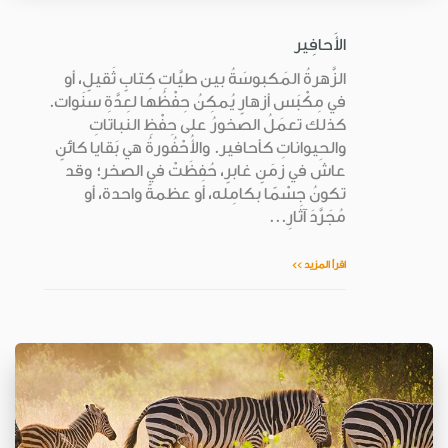
الأَحافِير
الزَّهرةُ المَكبوسَةُ بين طيَّاتِ كِتابٍ ثَقيلٍ، أو
في مِكْبَس أزهارٍ يُمكِنُ حِفْظُها لعِدَّةِ سنَوات.
كذلك تعمَلُ الصخورُ على حِفْظِ النباتاتِ
والحيواناتِ كأحافير. والأُحْفُورةُ هي بَقايا كائنٍ
عاشَ في زمَنٍ غابرٍ، حُفِظَتْ في الصخر؛ وقد
تكونُ جِسْمًا بكامِله، أو عظمةً واحدة، أو
مُجَرَّدَ آثارِ...
اقرأ المزيد >>