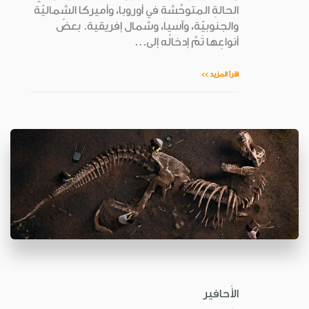
الحالةِ المتوحِّشة في أوروبا، وأميركا الشماليّة
والجنوبيّة، وآسيا، وشمال إفريقية. بعضُ
أنواعِها تَمَّ إدخالُه إلى...
اقرأ المزيد >>
الأَحافير