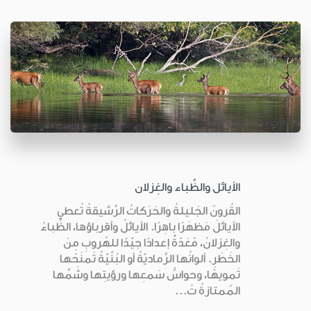
الأيائل والظِّباء والغِزلان
القُرونُ الجَليلةُ والحَرَكاتُ الرَّشيقةُ تُعطي
الأيائلَ مَظهَرًا باهِرًا. الأيائلُ وأقرباؤها، الظِّباءُ
والغِزلانُ، مُعَدّةٌ إعدادًا جيّدًا للهُروبِ مِنَ
الخَطَرِ. ألوانُها الرَّماديّةُ أو البُنّيّةُ تَمنَحُها
تَمويهًا، وحواسُّ سَمعِها ورؤيتِها وشَمِّها
المُمتازةُ تُ...