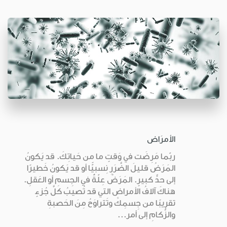
الأمرَاض
ربّما مَرِضَت في وَقتٍ ما من حَياتِكَ. قد يَكونُ
المَرَضُ قليلَ الضَّرَرِ نِسبيًّا أو قد يَكونُ خَطيرًا
إلى حدٍّ كبيرٍ. المَرَضُ عِلّةٌ في الجِسمِ أو العَقلِ.
هناكَ آلافُ الأمراضِ التي قد تُصيبُ كلَّ جُزءٍ
تقريبًا من جِسمِكَ وتَتراوَحُ مِنَ الحَصبةِ
والزُّكامِ إلى أمر...