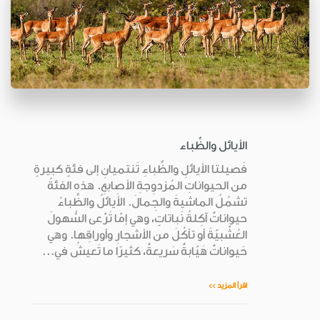
الأيائل والظِّباء
فَصيلتا الأيائلِ والظِّباءِ تَنتميانِ إلى فئةٍ كبيرةٍ
من الحيواناتِ المُزدوِجةِ الأصابعِ. هذه الفئةُ
تشمُلُ الماشيةَ والجِمالَ. الأَيائلُ والظِّباءُ
حيواناتٌ آكِلةُ نَباتاتٍ، وهي إمّا تَرْعى السُّهولَ
العُشْبيّةَ أو تأكُلَ من الأشجارِ وأوراقِها. وهي
حَيواناتٌ هَيّابةٌ سَريعةٌ، كثيرًا ما تَعيشُ في...
اقرأ المزيد >>