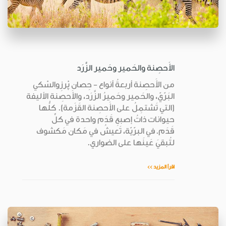
الأَحصِنة والحَمير وحَمير الزَّرَد
من الأَحصِنة أربعةُ أنواع - حِصان پْرزِوالسْكي
البَرّيّ، والحَمير وحَميرُ الزَّرَد، والأَحصِنة الأليفة
(التي تَشتمِلُ على الأَحصِنة القَزَمة). كلُّها
حيوانات ذاتُ إصبعِ قَدَم واحدة في كلِّ
قَدَم.في البرّيّة، تَعيشُ في مَكان مَكشوف
لتُبقيَ عَينَها على الضواري.
اقرأ المزيد >>