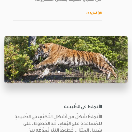
اقرأ المزيد >>
الأنماط في الطَّبيعة
الأَنماطُ شَكلٌ من أَشكالِ التَّكيُّفِ في الطَّبيعةِ
للمُساعدةِ على البَقاءِ. خُذِ الخُطوطَ، على
سَبيلِ المِثالِ. خُطوطُ البَبْرِ تُموِّهُه بينَ