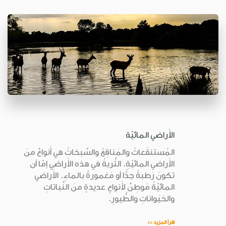
الأَراضي المائيّة
المُستنقَعاتُ والمَناقِعُ والسَّبخاتُ هي أَنواعٌ منَ
الأَراضي المائيّةِ. التُّربةُ في هذه الأَراضي إمّا أن
تكونَ رَطبةً جدًّا أو مَغمورةً بالماءِ. الأَراضي
المائيّةُ مَوطِنٌ لأَنواعٍ عديدةٍ منَ النَّباتاتِ
والحَيَواناتِ والطُّيورِ.
اقرأ المزيد >>