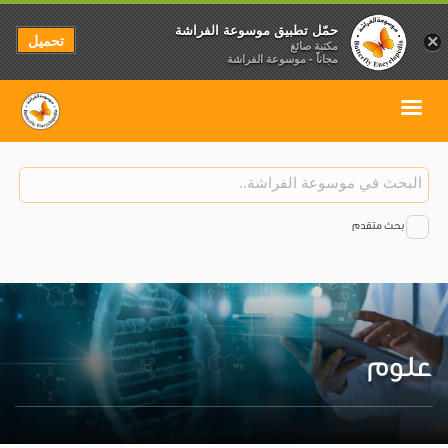
حمّل تطبيق موسوعة الفراشة
تحميل
×
مكتبة صائغ
مجاناً - موسوعة الفراشة
بحث متقدم
علوم