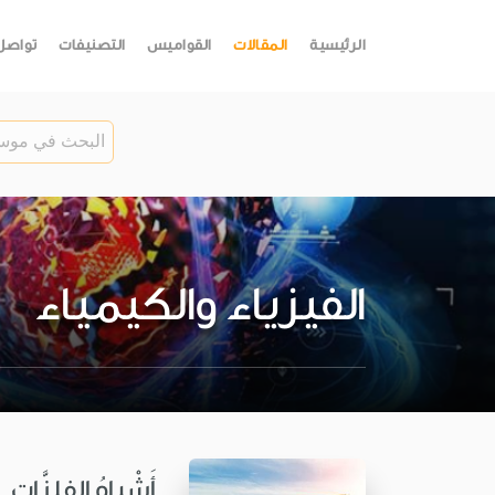
الرئيسية
المقالات
القواميس
التصنيفات
تواصل
الفيزياء والكيمياء
أَشْباهُ الفلِزَّات