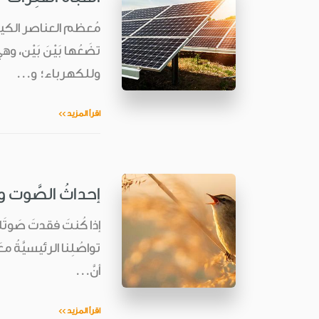
مُعظم العناصر الكيماويّ
تضَعُها بَيْنَ بَيْن، وه
وللكهرباء؛ و...
اقرأ المزيد >>
إحداثُ الصَّوت 
إذا كُنتَ فقدتَ صَوتَك 
تواصُلِنا الرئيسيَّةُ مع
أنَّ...
اقرأ المزيد >>