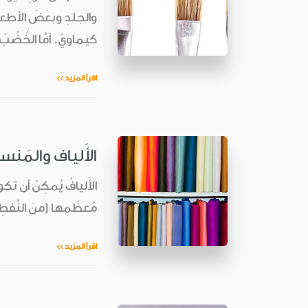
والجلدِ وبعضَ الأطعمة
كيماويّ. أمَّا الخُضُبُ
اقرأ المزيد >>
الأَلياف والمَن
الأَليافُ يُمكِنُ أن تكو
مُعظَمِها (منَ النَّفطِ)
اقرأ المزيد >>