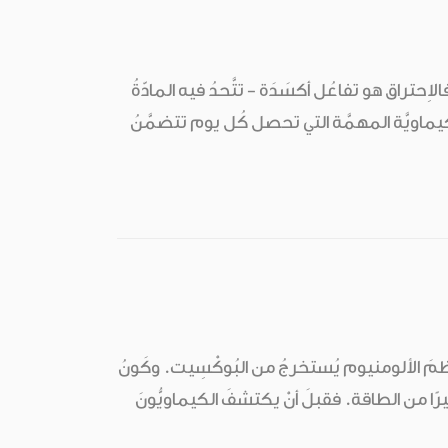
اِحتراق هو تفاعُل أكسَدَة - تتَّحدُ فيه المادّةُ
لكيماويَّة المهمَّة التي تحصل كُل يوم تتضمَّنُ
مُعظمَ الألومنيوم يُستخرجُ من البُوكْسِيت. وكَونُ
 كبيرًا من الطاقة. فقبلَ أنْ يكتشفَ الكيماويُّونَ