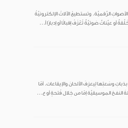
لأصواتِ الرَّقميَّة. وتستطيعُ الآلاتُ الإلكترونيَّةُ
 عيِّناتٌ صَوتيَّةٌ تُعْزَفُ إقبالًا أو إدبارًا أ...
ذبذباتِ وسَعتِها لِيعزِفَ الألحانَ والإيقاعات. أمّا
ُ آلةَ النفخ الموسيقيَّة إمّا من خِلال فُتحةٍ أو ع...