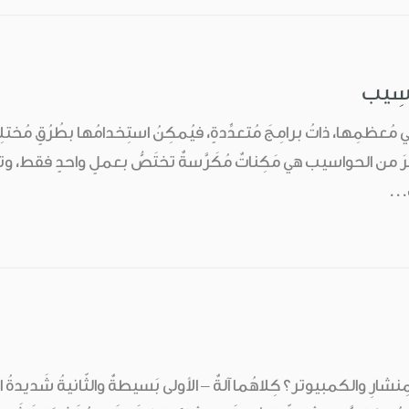
اسِيب
ي مُعظمِها، ذاتُ برامِجَ مُتعدِّدةٍ، فيُمكِنُ استِخدامُها بطُرُقٍ مُختلِ
رَ من الحواسيب هي مَكِناتٌ مُكَرَّسةٌ تختَصُّ بعملٍ واحدٍ فقط، وتخ
...
المِنشارِ والكمبيوتر؟ كِلاهُما آلةٌ – الأولى بَسيطةٌ والثّانيةُ شَديدةُ ا