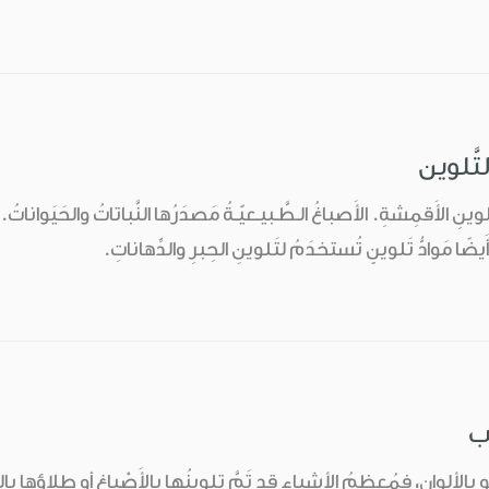
لتَّلوين
وينِ الأَقمِشةِ. الأَصباغُ الـطَّـبيـعيّـةُ مَصدَرُها النَّباتاتُ والحَيَوانا
يضًا مَوادُّ تَلوينٍ تُستخدَمُ لتَلوينِ الحِبرِ والدِّهاناتِ.
ُب
و بالألوان، فمُعظمُ الأشياءِ قد تَمَّ تلوينُها بالأَصْباغ أو طِلاؤها بالخ