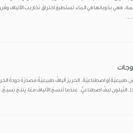
. فهي بِذَوبانها في الماء تستطيعُ اختراقَ نَخَاريبَ الألياف وفُر
 ...
سوجات
نَ طبيعيّةً أو اصطِناعيّةً. الحَريرُ أَليافٌ طبيعيّةٌ مَصدَرُهُ دودةُ الحَر
. النَّيلون ليفٌ اصطِناعيٌّ. عِندَما تُنسَجُ الأَليافُ معًا، يَنتِجُ نَسيجٌ