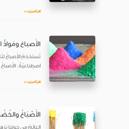
اقرأ المزيد >>
الأَصباغ ومَوادُّ ا
تُستخدَمُ الأَصباغُ لتَل
اصطِناعيّةٌ. الأَصباغُ أَ
اقرأ المزيد >>
الأَصْبَاغُ والخُض
العالَمُ من حَولِنا يَزه