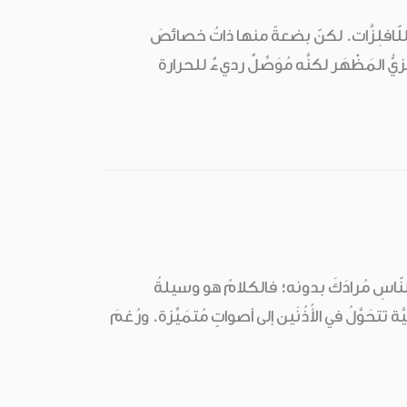
ع اللّافلِزَّات. لكنّ بضعةً منها ذاتُ خصائصَ
ِزيُّ المَظْهَر لكنَّه مُوَصِّلٌ رديءٌ للحرارة
مِ النّاسِ مُرادَكَ بدونه؛ فالكلامُ هو وسيلةُ
تتحَوَّلُ في الأُذُنَين إلى أصواتٍ مُتمَيِّزة. ورُغمَ