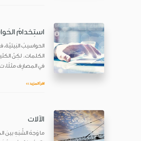
استِخدامُ الحَو
الحواسيبُ البَيتيَّة، ف
الكلمات. لكِنَّ الكثي
في المصارِف مثلًا، ت
اقرأ المزيد >>
الآلات
ما وَجهُ الشَّبَهِ بينَ 