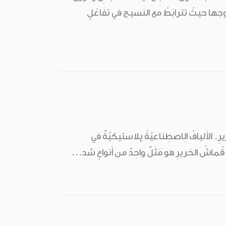
وجها حيثُ تترابَطُ مع النسيج في تفاعُلٍ
يرِ. الأَليافُ الِاصطِناعيّةُ پلاستيكيّةٌ في
. قُماشُ الحَريرِ هو مَثَلٌ واحِدٌ من أَنواعٍ شد...