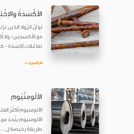
الأكْسَدَةُ والاِخْت
لَو أنَّ الرُّواد الذي
مع الأكسجين؛ ولا أُكس
تفاعُلاتِ أكسَدَة - 
اقرأ المزيد >>
الألُومِنْيُوم
الألومنيوم أكثَرُ الفل
الألومنيوم يتَّحدُ مع غ
طريقةً رخيصة ل...