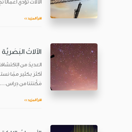
الآلاتُ تؤدّي أعمالًا نَ
اقرأ المزيد >>
الآلاتُ البَصَريَّة
العديدُ من الِاكتشافات
أكثرَ بكثير ممّا نستطيع
مَكَّنتنا من دِراس...
اقرأ المزيد >>