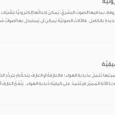
ونيَّة
ِ، بما فيها الصوتُ البشَريُّ، يُمكنُ إحداثُها إلِكترونيًّا بتِقْنيّات ا
ةٍ بالكامِل. فالآلاتُ الصوتيَّةُ يُمكِنُ أن يُستبدلَ بها أصواتٌ مُخَلَّقةٌ أو
ِيَّة
عُها تَعْمَلُ بذَبذبةِ الهواء؛ فالعازفةُ أو العازفُ يتحكَّمُ بِتردُّدِ ال
) الآلةِ المُمَيِّز فيَعْتَمدُ على كيفيَّةِ ذَبذبةِ الهواء. يَنْفُخُ العازف