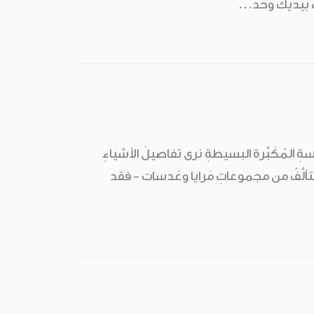
ِ بيَدَيكَ وَحد...
دسةِ المُكَبِّرة البسيطةِ نرى تفاصيلَ الأشياءِ
لتي تتألَّفُ من مجموعاتِ مَرايا وعَدسات - فقد