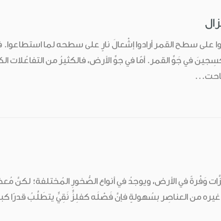
ِزال
ن نزلوا على سطح القمر أرادوا إشْعالَ نارٍ على سطحه لما استطاعوا. فال
ِجينَ في جَوِّ القمر. أمّا في جوِّ الأرض، فالكثيرُ من التفاعُلات ا
كاحت...
ِزَّات وَفْرةً في الأرض، ويوجدُ في أنواع الصُّخورِ المُختلفة؛ لكنَّ 
يره من العناصِر بسُهولةٍ فإنَّ فَصْلَه كفلِزٍّ نَقِيٍّ يتطَلَّبُ قدرًا