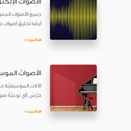
الأصواتُ الإلِكتر
جميعُ الأصواتِ المعروفة
أيضًا تخليقَ أصواتٍ جديد
اقرأ المزيد >>
الأصواتُ الموسِيق
الآلاتُ الموسيقيَّة جمي
جَرْسُ (أي نَوعيَّةُ صوت
اقرأ المزيد >>