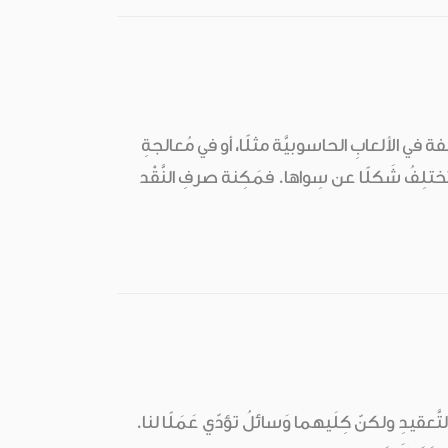
فة في الألعابِ الحاسوبيَّة مثلًا، أو في مُعالجةِ
تلِفُ شَكلًا عن سِواها. فمَكِنة صرفِ النَّقْد
لتَّعقيدِ ولكنّ كِلَيهما وَسائلُ تؤدّي عَمَلًا لنا.