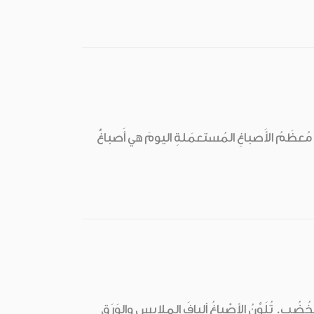
تُ. مُعظَمُ الأَصباغِ المُستعمَلةِ اليومَ هي أَصباغٌ
ُضُب. تُلَوِّنُ الأصْباغُ أليافَ الملابسِ والوَرَق