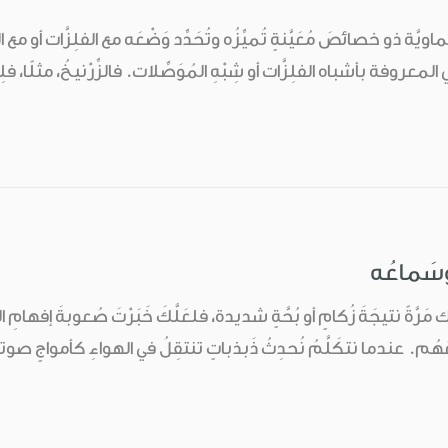
َة ذو خصائصَ مُعَيَّنةٍ تُميِّزُه وتُحَدِّد وَضْعَه مع الفلِزَّات أو م
ي المعروفة بأشباه الفلِزَّات أو شِبْهِ المُوَصِّلات. فالزِّرْنيخُ، مثلًا، فل
وسَماعُه
مَرَّةً نتيجَةَ زُكامٍ أو بُحَّةٍ شديدة، فلعَلَّكَ خَبَرْتَ صُعوبةَ إفها
َهُم. عندما نتكَلَّمُ نُحدِثُ ذَبذباتٍ تنتقِلُ في الهواءِ كأمواجٍ صوتيَّة 