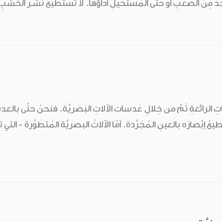
جِدُ مِنَ الصَّعبِ أو حتّى المُستَحيلِ أداؤها. لا تَستَطيعُ نَشـرَ الخَشَب
ِ الرائعةِ تَمَّ من خِلالِ عَدسات الآلاتِ البَصَريَّة. فنحنُ حتّى بالع
ُ إبْصارَه بالعينِ المُجَرَّدة. أمّا الآلاتُ البصريَّة المُتطَوِّرة - ا