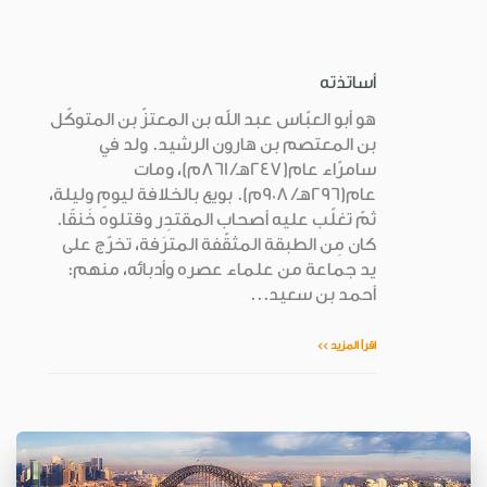
أساتذته
هو أبو العبّاس عبد الله بن المعتزّ بن المتوكّل
بن المعتصم بن هارون الرشيد. ولد في
سامرّاء عام(247هـ/ 861م)، ومات
عام(296هـ/ 908م). بويع بالخلافة ليومٍ وليلة،
ثمّ تغلّب عليه أصحاب المقتدِر وقتلوه خَنقًا.
كان مِن الطبقة المثقّفة المترَفة، تخرّج على
يد جماعة من علماء عصره وأدبائه، منهم:
أحمد بن سعيد...
اقرأ المزيد >>