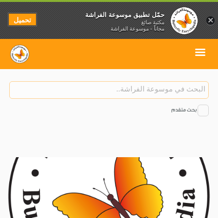
حمّل تطبيق موسوعة الفراشة
تحميل
×
مكتبة صائغ
مجاناً - موسوعة الفراشة
بحث متقدم