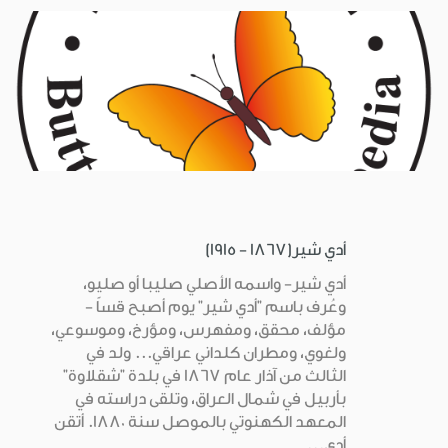
أدي شير(1867 - 1915)
أدي شير- واسمه الأصلي صليبا أو صليو،
وعُرف باسم "أدي شير" يوم أصبح قساً -
مؤلف، محقق، ومفهرس، ومؤرخ، وموسوعي،
ولغوي، ومطران كلداني عراقي... ولد في
الثالث من آذار عام 1867 في بلدة "شقلاوة"
بأربيل في شمال العراق، وتلقى دراسته في
المعهد الكهنوتي بالموصل سنة 1880. أتقن
أدي...