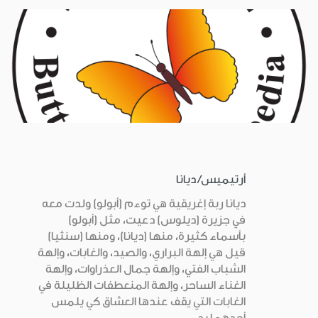
أرتيميس/ ديانا
ديانا ربة إغريقية هي توءم (أبولو) ولدت معه
في جزيرة (ديلوس) دعيت، مثل (أبولو)
بأسماء كثيرة، منها (ديانا)، ومنها (سنثيا)
قيل هي إلهة البراري، والصيد، والغابات، وإلهة
الشباب الفتي، وإلهة جمال العذراوات، وإلهة
الغناء الساحر، وإلهة المنعطفات الظليلة في
الغابات التي يقف عندها العشاق كي يلمس
أحدهما يد ...