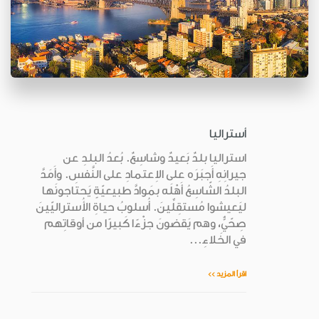
أستراليا
استراليا بلدٌ بَعيدٌ وشاسِعٌ. بُعدُ البلدِ عن
جيرانِهِ أَجبَرَه على الاِعتمادِ على النَّفسِ. وأَمَدَّ
البلدُ الشّاسِعُ أَهْلَه بمَوادَّ طبيعيّةٍ يَحتاجونَها
ليَعيشوا مُستقِلِّينَ. أُسلوبُ حياةِ الأُستراليّينَ
صِحّيٌّ، وهم يَقضونَ جزْءًا كَبيرًا من أوقاتِهم
في الخَلاءِ...
اقرأ المزيد >>