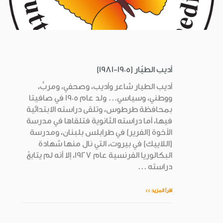
أديب الطيّار (1905-1981)
أديب الطيار شاعر وأديب، وصحفي، ومربٍّ،
ووطني، وسياسي... ولد عام 1905 في صافيتا
بمحافظة طرطوس، وتلقى دراسته الابتدائية
فيها، أما دراسته الثانوية فتلقاها في مدرسة
الأخوة (الفرير) في طرابلس بلبنان، ومدرسة
(اللاييك) في بيروت، التي نال منها شهادة
البكالوريا الفرنسية عام 1927، إلا أنه لم يتابعْ
دراسته ...
اقرأ المزيد >>