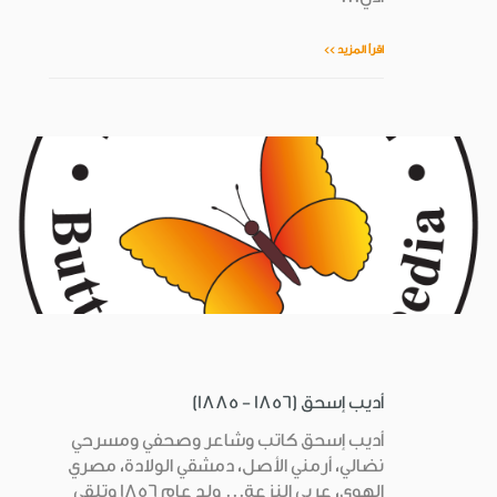
اقرأ المزيد >>
أديب إسحق (1856 - 1885)
أديب إسحق كاتب وشاعر وصحفي ومسرحي
نضالي، أرمني الأصل، دمشقي الولادة، مصري
الهوى، عربي النزعة... ولد عام 1856 وتلقى