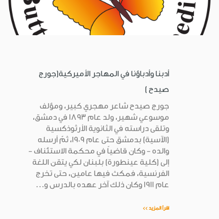
أدبنا وأدباؤنا في المهاجر الأميركية(جورج
صيدح )
جورج صيدح شاعر مهجري كبير، ومؤلف
موسوعي شهير، ولد عام 1893 في دمشق،
وتلقى دراسته في الثانوية الأرثوذكسية
(الآسية) بدمشق حتى عام 1909، ثمّ أرسله
والده - وكان قاضياً في محكمة الاستئناف -
إلى (كلية عينطورة) بلبنان لكي يتقن اللغة
الفرنسية، فمكث فيها عامين، حتى تخرج
عام 1911 وكان ذلك آخر عهده بالدرس و...
اقرأ المزيد >>