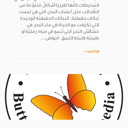
المُحيطات كلُّها تقريبًا أشكالٌ مُتنوِّعة من
الطَّحالِب مثل أعشابِ البَحر، التي هي ليسَت
نَباتات حقيقيّة. النباتات الحقيقيّة الوَحيدة
التي تَكيَّفَت مع الحَياة في ماءِ البَحر هي
حَشائشُ البَحر التي تَنمو في مياه رَمليّة أو
طينيّة قليلةِ العُمق. أحواض...
اقرأ المزيد >>