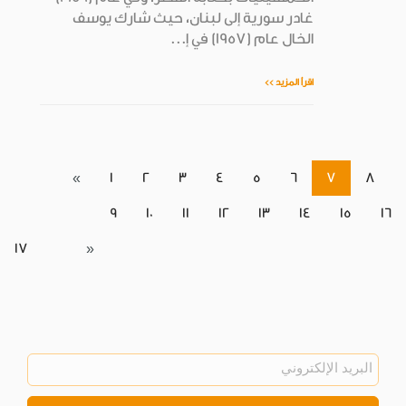
غادر سورية إلى لبنان، حيث شارك يوسف
الخال عام (1957) في إ...
اقرأ المزيد >>
«
1
2
3
4
5
6
7
8
9
10
11
12
13
14
15
16
17
»