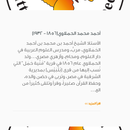
أحمد محمد الحملاوي(1856 - 1932)
الأستاذ الشيخ أحمد بن محمد بن أحمد
الحَمَلاوي، مربٍّ، ومدرس العلوم العربية في
دار العلوم، ومحامٍ، وأزهري مصري...ولد
الحملاوي عام 1856 في قرية "مُنْية حَمَل" التي
نُسب إليها من قرى (بُلْبَيْس) بمديرية
الشرقية في مصر، وتربى في حضن والده،
وحفظ القرآن صغيراً، وقرأ وتلقى كثيراً من
الع...
اقرأ المزيد >>