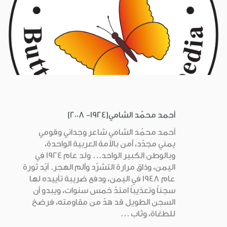
أحمد محمّد الشامي(1924- 2008)
أحمد محمّد الشامي شاعر وجداني وقومي
يمني مجدّد، آمن بالأمة العربية الواحدة،
وبالوطن الكبير الواحد... ولد عام 1924 في
اليمن، وذاق مرارة التشرّد وألم الهجر. أيّد ثورة
عام 1948 في اليمن، ودفع ضريبة تأييده لها
سجناً وتعذيباً امتدّ خمس سنوات، ويبدو أن
السجن الطويل قد هدّ من مقاومته، فرضخ
للطغاة، وثاب ...