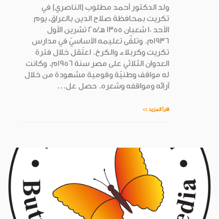
ولد الدكتور أحمد مطلوب (الناصري) في
تكريت بمحافظة صلاح الدين بالعراق، يوم
الأحد 10 شعبان 1355 هـ/25 تشرين الأول
1936م. وتلقَّى تعليمه الأساسيّ في مدارس
تكريت وكربلاء والكرخ. اعتُقل خلال فترة
العدوان الثلاثي على مصر سنة 1956م. وكانت
له مواقف وطنيّة وقومية مشهودة من خلال
آرائه ومواقفه وشعره. حصل عل...
اقرأ المزيد >>