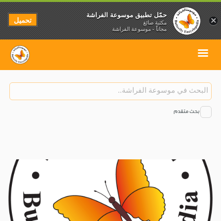
حمّل تطبيق موسوعة الفراشة
تحميل
×
مكتبة صائغ
مجاناً - موسوعة الفراشة
بحث متقدم