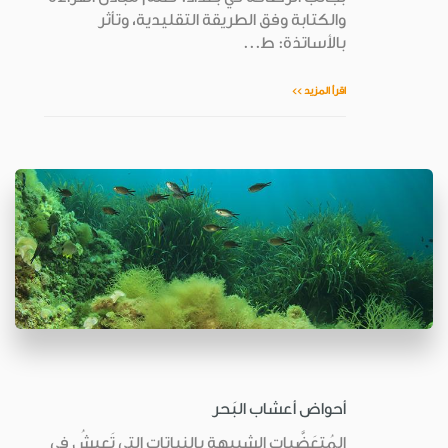
والكتابة وفق الطريقة التقليدية، وتأثر
بالأساتذة: ط...
اقرأ المزيد >>
أحواض أعشاب البَحر
المُتعَضَّيات الشبيهة بالنباتات التي تَعيشُ في