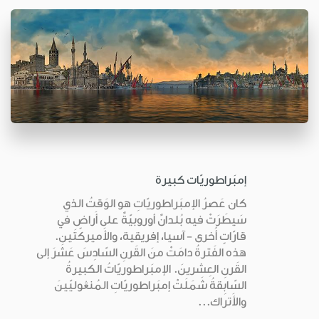
إمبَراطوريّات كبيرة
كان عَصرُ الإمبَراطوريّاتِ هو الوَقتُ الذي
سَيطَرَتْ فيه بُلدانٌ أوروبيّةٌ على أَراضٍ في
قارّاتٍ أُخرى - آسيا، إفريقية، والأَميركتَين.
هذه الفَترةُ دامَتْ منَ القَرنِ السّادِسَ عَشَرَ إلى
القَرنِ العِشرينَ. الإمبَراطوريّاتُ الكبيرةُ
السّابِقةُ شَمَلَتْ إمبَراطوريّاتِ المُنڠوليّينَ
والأَتراك...