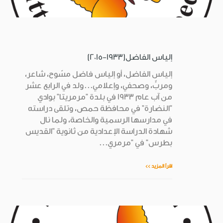
إلياس الفاضل(1933-2015)
إلياس الفاضل، أو إلياس فاضل مسّوح، شاعر،
ومربٍّ، وصحفي، وإعلامي...ولد في الرابع عشر
من آب عام 1933 في بلدة "مرمريتا" بوادي
"النضارة" في محافظة حمص، وتلقى دراسته
في مدارسها الرسمية والخاصة، ولما نال
شهادة الدراسة الإعدادية من ثانوية "القديس
بطرس" في "مرمري...
اقرأ المزيد >>