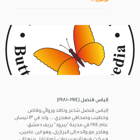
اقرأ المزيد >>
إلياس قنصل (1914-1981)
إلياس قنصل شاعر وناقد وروائي وقاص
وخطيب وصحافي مهجري... ولد في 13 نيسان
عام 1914 في مدينة "يبرود" بريف دمشق،
وهاجر مع والده إلى البرازيل، وهو ابن عامين،
فمكث فيها أربع سنوات، ثم انتقل منها إلى