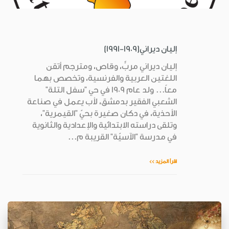
إليان ديراني(1909-1991)
إليان ديراني مربٍّ، وقاص، ومترجم أتقن
اللغتين العربية والفرنسية، وتخصص بهما
معاً... ولد عام 1909 في حي "سفل التلة"
الشعبي الفقير بدمشق، لأب يعمل في صناعة
الأحذية، في دكان صغيرة بحيّ "القيمرية"،
وتلقى دراسته الابتدائية والإعدادية والثانوية
في مدرسة "الآسيّة" القريبة م...
اقرأ المزيد >>