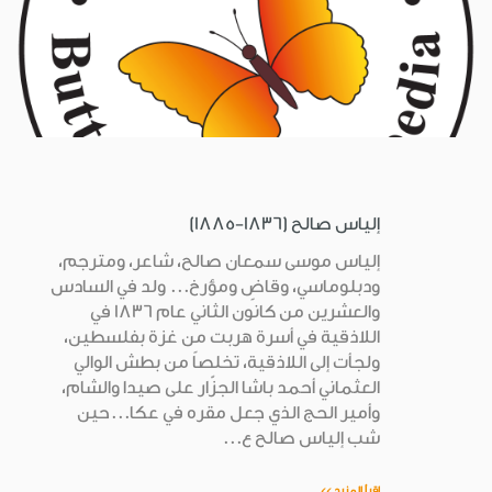
إلياس صالح (1836-1885)
إلياس موسى سمعان صالح، شاعر، ومترجم،
ودبلوماسي، وقاضٍ ومؤرخ... ولد في السادس
والعشرين من كانون الثاني عام 1836 في
اللاذقية في أسرة هربت من غزة بفلسطين،
ولجأت إلى اللاذقية، تخلصاً من بطش الوالي
العثماني أحمد باشا الجزّار على صيدا والشام،
وأمير الحج الذي جعل مقره في عكا...حين
شب إلياس صالح ع...
اقرأ المزيد >>