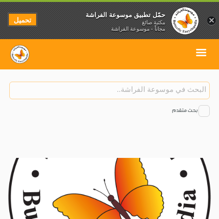
حمّل تطبيق موسوعة الفراشة
تحميل
×
مكتبة صائغ
مجاناً - موسوعة الفراشة
بحث متقدم