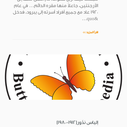
الأرجنتين، جاعلاً منها مقره الدائم... في عام
1920 عاد مع جميع أفراد أسرته إلى يبرود، فدخل
&quo...
اقرأ المزيد >>
إلياس ندّور(1912-1980)