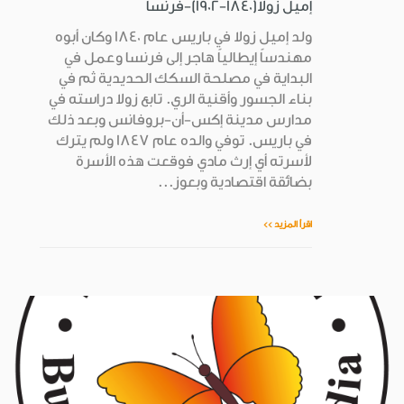
إميل زولا(1840-1902)-فرنسا
ولد إميل زولا في باريس عام 1840 وكان أبوه
مهندساً إيطالياً هاجر إلى فرنسا وعمل في
البداية في مصلحة السكك الحديدية ثم في
بناء الجسور وأقنية الري. تابع زولا دراسته في
مدارس مدينة إكس-أن-بروفانس وبعد ذلك
في باريس. توفي والده عام 1847 ولم يترك
لأسرته أي إرث مادي فوقعت هذه الأسرة
بضائقة اقتصادية وبعوز...
اقرأ المزيد >>