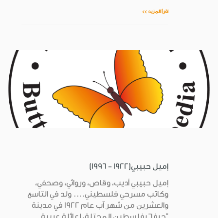
اقرأ المزيد >>
إميل حبيبي(1922 - 1996)
إميل حبيبي أديب، وقاص، وروائي، وصحفي،
وكاتب مسرحي فلسطيني.... ولد في التاسع
والعشرين من شهر آب عام 1922 في مدينة
"حيفا" بفلسطين المحتلة، لعائلة عربية