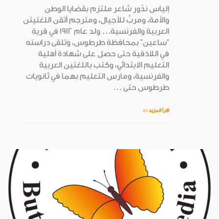
إلياس ندّور شاعر ملتزم بقضايا الوطن
والأمة، ومربٍّ للأجيال، ومترجم أتقن اللغتيتن
العربية والفرنسية... ولد عام 1912 في قرية
"ساعين" بمحافظة طرطوس، وتلقى دراسته
في اللاذقية حتى حصل على شهادة أهلية
التعليم الابتدائي، وكتب باللغتين العربية
والفرنسية، ومارس التعليم بهما في ثانويات
طرطوس حتى ...
اقرأ المزيد >>