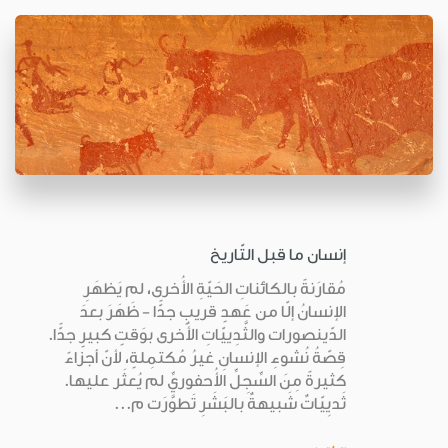
إنسان ما قبل التّاريخ
مُقارَنةً بالكائناتِ الحَيّةِ الأُخرى، لم يَظهَرِ
الإنسانُ إلّا من عَهدٍ قريبٍ جدًّا - ظَهَرَ بعدَ
الدّينصورات والثَّدِييّاتِ الأُخرى بوَقتٍ كبيرٍ جدًّا.
قِصّةُ نُشوءِ الإنسانِ غيرُ مُكتمِلةٍ، لأنّ أجزاءً
كثيرةً مِنَ السِّجِلِّ الأُحفوريِّ لم يُعثَر عليها.
ثَديِيّاتٌ شَبيهةٌ بالبَشَرِ تَطوَّرَت م...