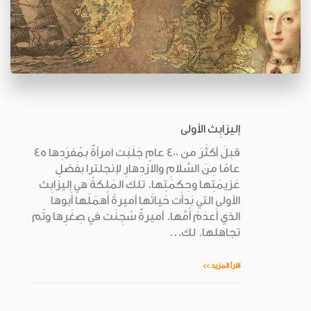
إليزابِث الأولى
قبلَ أكثَرَ من 400 عامٍ جَلَبَت امرأةٌ بمُفرَدِها 45
عامًا مِنَ السَّلامِ والازدِهارِ لإنجلترا بفَضلِ
عَزيمَتِها وحِكمَتِها. تلك المَلِكةُ هي إليزابِث
الأولى التي بَدأَت حَياتَها أميرةً أَهمَلَها أَبوها
الذي أَعدَمَ أُمَّها. أميرةٌ سُجِنَت في صِغَرِها وتُم
تجاهلها. لك...
اقرأ المزيد >>