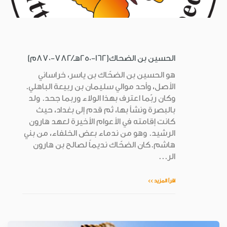
الحسين بن الضحاك(162-250هـ/782-870م)
هو الحسين بن الضحّاك بن ياسر، خراساني
الأصل، وأحد موالي سليمان بن ربيعة الباهلي.
وكان ربّما اعترف بهذا الولاء وربما جحد. ولد
بالبصرة ونشأ بها، ثم قدم إلى بغداد، حيث
كانت إقامته في الأعوام الأخيرة لعهد هارون
الرشيد. وهو من ندماء بعض الخلفاء، من بني
هاشم.كان الضحّاك نديماً لصالح بن هارون
الر...
اقرأ المزيد >>