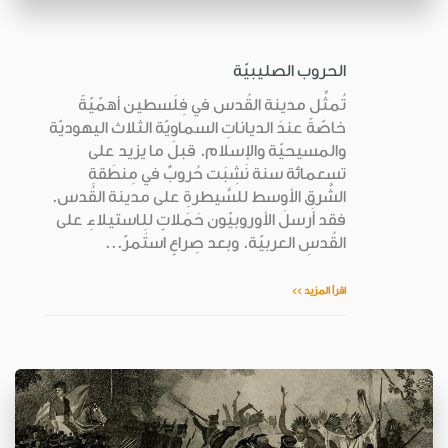
الحروب الصليبيّة
تُمثِّل مدينة القُدس في فِلَسطين أهمّيّةً
خاصّةً عندَ الدياناتِ السماويّة الثلاث اليهوديّة
والمسيحيّة والإسلام. قبلَ ما يزيد على
تسعمائة سنة نَشِبَت حُروبٌ في مِنطَقةِ
الشَّرق الأوسط للسَّيطرةِ على مدينة القُدس.
فقد أَرسلَ الأوروبيّون حَمَلاتٍ للِاستيلاءِ على
القُدسِ العربيّة. وبعد صِراعٍ استَمرّ...
اقرأ المزيد >>