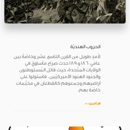
الحروب الهنديّة
لأَمدٍ طويل من القرن التاسع عشر وخاصّةً بين
عامَي 1860 و1890 حدث صراع مأساويّ في
الولايات المتّحدة، حيث قاتل المُستوطنون
والجنود الهنودَ الأميركيّين. فاستولوا على
أراضيهم وجمعوهم كالقطعان في مخيَّمات
خاصّة بهم.
اقرأ المزيد >>