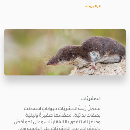
اقرأ المزيد >>
الحشريّات
تَشمَلُ رُتبةُ الحشريّات حيواناتٍ احتفظَت
بصِفاتٍ بدائيّة. مُعظَمُها صغيرةٌ وليليّة
ومُنعَزِلة، تَتغذّى باللافقاريّات، وعلى نحوٍ أخصّ
بالحَشَرات. نجد الحشريّات على اليابسة وفي