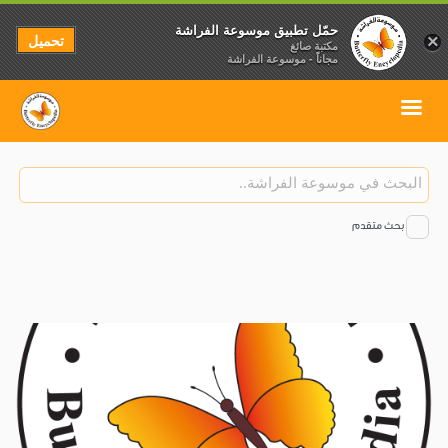
حمّل تطبيق موسوعة الفراشة
تحميل
×
مكتبة صائغ
مجاناً - موسوعة الفراشة
بحث متقدم