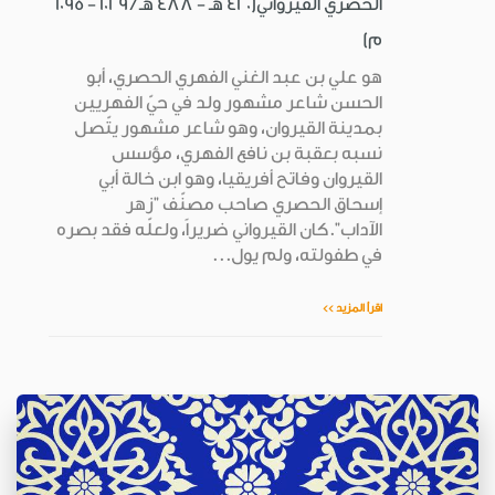
الحصري القيرواني(420 هـ - 488 هـ / 1029 - 1095
م)
هو علي بن عبد الغني الفهري الحصري، أبو
الحسن شاعر مشهور ولد في حيّ الفهريين
بمدينة القيروان، وهو شاعر مشهور يتّصل
نسبه بعقبة بن نافع الفهري، مؤسس
القيروان وفاتح أفريقيا، وهو ابن خالة أبي
إسحاق الحصري صاحب مصنّف "زهر
الآداب".كان القيرواني ضريراً، ولعلّه فقد بصره
في طفولته، ولم يول...
اقرأ المزيد >>