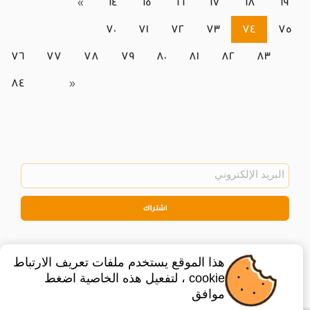
«
64
65
66
67
68
69
70
71
72
73
74
75
76
77
78
79
80
81
82
83
84
»
اشتراك
هذا الموقع يستخدم ملفات تعريف الارتباط
cookie ، لتفعيل هذه الخاصية اضغط
موافق
©
2026
Privacy Policy
Legal