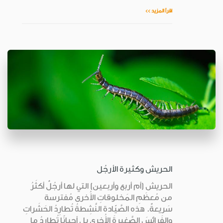
اقرأ المزيد >>
الحريش وكثيرة الأرجُل
الحريش (أم أربع وأربعين) التي لها أرجُلٌ أكثَرُ
من مُعظَمِ المَخلوقاتِ الأُخرى مُفترسة
سَريعةٌ. هذه الصَّيّادة النَّشِطةُ تُطارِدُ الحَشَراتِ
والفَرائسَ الصَّغيرةَ الأُخرى بل أحيانًا تُطارِدُ ما