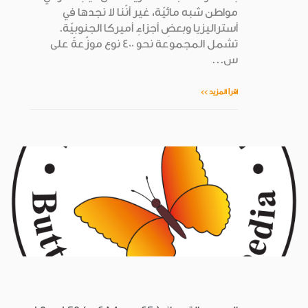
مواطن شبه مائيّة، غير أنّنا لا نجدها في
أستراليزيا وبعضِ أجزاءِ أميركا الجنوبيّة.
تشمل المجموعة نحو 400 نوع موزّعةً على
س...
اقرأ المزيد >>