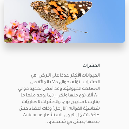
الحشرات
الحيوانات الأكثر عددًا على الأرض، هي
الحشرات. تؤلِّف حوالي 75 بالمائة من
المملكة الحيوانيّة، وقد أمكن تحديد حوالي
800 ألف نوع منها ولكن ربّما يوجد منها ما
يقارب 10 ملايين نوع. والحشرات لافَقاريّات
سُداسيّة القوائم (الأرجل) وذات أعضاء حسّ
حادّة، تشمُل قرون الاستشعار Antennae.
بعضها يعيش في مُستعمَ...