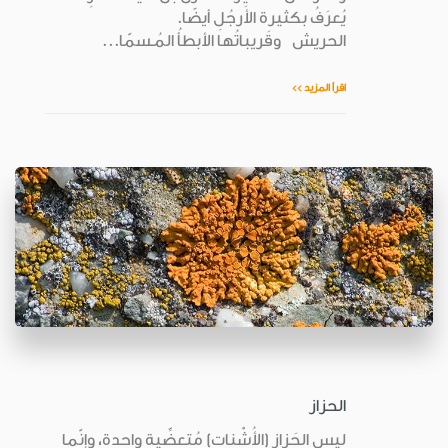
يُعرَفُ بكثيرة الأَرجُلِ أيضًا.
الحريش وقَريباتُها الأبطأُ المُـسمّا...
اقرأ المزيد >>
الحزاز
ليس الحَزاز (الأُشْنات) مُتعضِّية واحدة، وإنّما