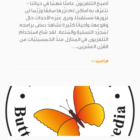
أصبحَ التلفزيونُ عاملًا مُهِمًّا في حياتنا -
نتعَرَّفُ به أماكِنَ لم نزُرها سابقًا ورُبَّما لن
نزُورَها مُستَقبَلًا، ونرى عبْرَه الأحداثَ حالَ
وُقوعِها، وأحيانًا كثيرة نُشاهِدُ بعضَ برامِجه
لِمُجَرَّد التسليةِ والمُتعة. لقد شاعَ استِخدامُ
التلفزيون في المنازل منذُ الخمسينيَّات من
القَرْن العشرين،...
اقرأ المزيد >>