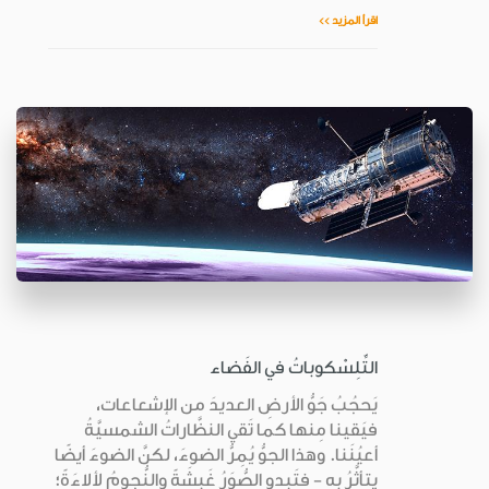
اقرأ المزيد >>
التِّلِسْكوباتُ في الفَضاء
يَحجُبُ جَوُّ الأرضِ العديدَ من الإشعاعات،
فيَقينا مِنها كما تَقي النظَّاراتُ الشمسيَّةُ
أعيُنَنا. وهذا الجوُّ يُمِرُّ الضوءَ، لكنَّ الضوءَ أيضًا
يتأثَّرُ به - فتَبدو الصُّوَرُ غَبِشَةً والنُّجومُ لألاءَةً؛