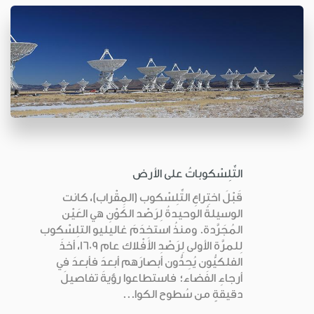
التِّلِسْكوباتُ على الأرض
قَبْلَ اختِراعِ التِّلِسْكوب (المِقْراب)، كانت
الوسيلةُ الوحيدةُ لِرَصْد الكَوْنِ هي العَيْن
المُجَرَّدة. ومنذُ استخدَمَ غاليليو التلِسْكوب
لِلمرَّة الأولى لِرَصْدِ الأَفْلاك عام 1609، أخذَ
الفلكيُّون يُحِدُّون أبصارَهم أبعدَ فأبعدَ في
أرجاءِ الفَضاء؛ فاستطاعوا رؤيةَ تفاصيلَ
دقيقةٍ من سُطوح الكوا...