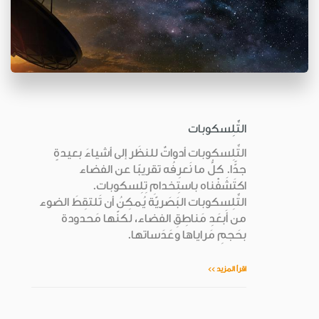
التِّلِسكوبات
التِّلِسكوبات أدواتٌ للنظَر إلى أشياءَ بعيدةٍ
جدًّا. كلُّ ما نَعرِفُه تقريبًا عن الفضاء
اكتَشَفْناه باستِخدامِ تِلِسكوبات.
التِّلِسكوبات البَصَريّة يُمكِنُ أن تَلتقِطَ الضوء
من أَبعَدِ مَناطِقِ الفضاء، لكنّها مَحدودة
بحَجمِ مَراياها وعَدَساتها.
اقرأ المزيد >>