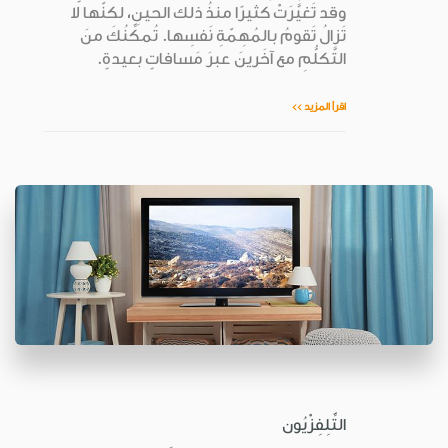
وقد تَغيَّرَتْ كثيرًا منذُ ذلك الحينِ، لكنّها لا
تَزالُ تَقومُ بالمُهِمّةِ نَفسِها. تُمكِّنُكَ منَ
التَّكلُّمِ مع آخَرينَ عبرَ مَسافاتٍ بعيدةٍ.
اقرأ المزيد >>
التِّلِفِزْيُون