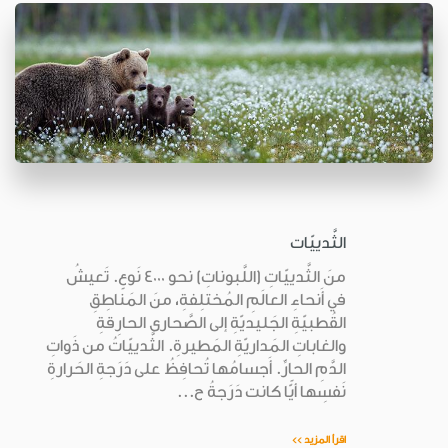
الثَّدييّات
منَ الثَّدييّاتِ (اللَّبوناتِ) نحو 4000 نَوعٍ. تَعيشُ
في أَنحاءِ العالَمِ المُختلِفةِ، منَ المَناطِقِ
القُطبيّةِ الجَليديّةِ إلى الصَّحارى الحارِقةِ
والغاباتِ المَداريّةِ المَطيرةِ. الثَّدييّاتُ من ذَواتِ
الدَّمِ الحارِّ. أَجسامُها تُحافِظُ على دَرَجةِ الحَرارةِ
نَفسِها أيًّا كانت دَرَجةُ ح...
اقرأ المزيد >>