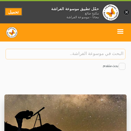
حمّل تطبيق موسوعة الفراشة
تحميل
×
مكتبة صائغ
مجاناً - موسوعة الفراشة
بحث متقدم