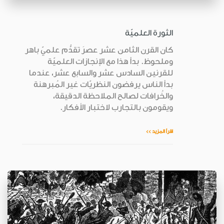
الثورة العلميّة
كان القرن الثامن عشر عصرَ تقدُّم علميّ باهر
وملحوظ. بدأ هذا مع الإنجازات العلميّة
للقرنين السادس عشر والسابع عشر، عندما
بدأ الناس يرفضون النظريّات غير المُبرهنة
والخُرافات لصالح الملاحظة الدقيقة،
ويقومون بالتجارب لاختبار الأفكار.
اقرأ المزيد >>