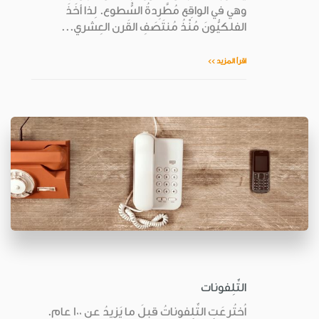
وهي في الواقِع مُطَّرِدةُ السُّطوع. لِذا أخَذَ
الفلكيُّونَ مُنْذُ مُنتَصَفِ القَرن العِشري...
اقرأ المزيد >>
التِّلِفونات
اُختُرعَتِ التِّلِفوناتُ قبلَ ما يَزيدُ عن 100 عامٍ.