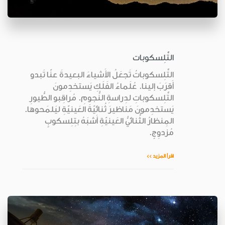
التِّلِسكوبات
التِّلِسكوباتُ تَجعَلُ الأَشياءَ البعيدةَ عنّا تَبدو
أَقرَبَ إلينا. عُلَماءُ الفَلَكِ يَستخدِمونَ
التِّلِسكوباتِ لدِراسةِ النُّجومِ. مُراقِبو الطُّيورِ
يَستخدِمونَ مَناظيرَ ثُنائيّةَ العَينيّةِ ليَلمَحوها.
المِنظارُ الثُّنائيُّ العَينيّةِ أَشبَهُ بتِلِسكوبٍ
مُزدوِجٍ.
اقرأ المزيد >>