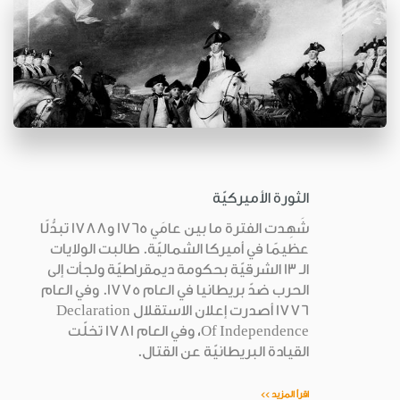
الثورة الأميركيّة
شَهِدت الفترة ما بين عامَي 1765 و1788 تبدُّلًا
عظيمًا في أميركا الشماليّة. طالبت الولايات
الـ 13 الشرقيّة بحكومة ديمقراطيّة ولجأت إلى
الحرب ضدّ بريطانيا في العام 1775. وفي العام
1776 أصدرت إعلان الاستقلال Declaration
Of Independence، وفي العام 1781 تخلّت
القيادة البريطانيّة عن القتال.
اقرأ المزيد >>