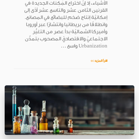
الأشياء، إذ إنّ اختراع المَكِنات الجديدة في
القرنين الثامن عشر والتاسع عشر أدّى إلى
إمكانيّة إنتاج ضخم للبضائع في المصانع.
وانطلاقًا من بريطانيا وانتشارًا عبر أوروبا
وأميركا الشماليّة بدأ عصر من التغيُّر
الاجتماعيّ والاقتصاديّ المصحوب بتمدُّن
Urbanization واسع ...
اقرأ المزيد >>