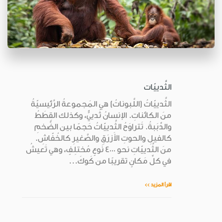
الثَّدييّات
الثَّدييّاتُ (اللَّبوناتُ) هي المَجموعةُ الرَّئيسيّةُ
منَ الكائناتِ. الإنسانُ ثَدييٌّ، وكذلك القِطَطُ
والدِّبَبةُ. تَتراوَحُ الثَّدييّاتُ حَجمًا بين الضَّخمِ
كالفيلِ والحوتِ الأَزرَقِ والصَّغيرِ كالخُفّاشِ.
منَ الثَّدييّاتِ نحو 4000 نَوعٍ مُختلِفٍ، وهي تَعيشُ
في كلِّ مَكانٍ تقريبًا من كَوكَ...
اقرأ المزيد >>