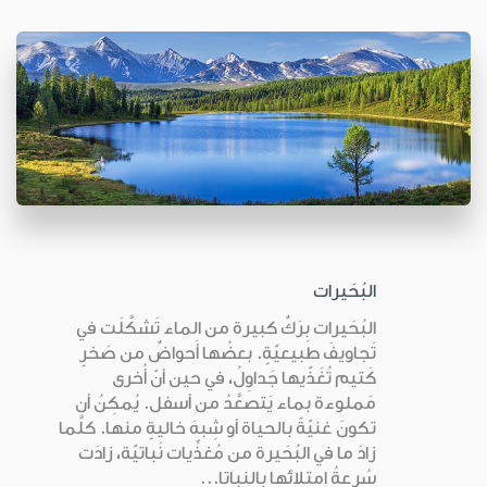
البُحَيرات
البُحَيرات بِرَكٌ كبيرة من الماء تَشكَّلَت في
تَجاويفَ طبيعيّةٍ. بعضُها أَحواضٌ من صَخرٍ
كَتيم تُغَذّيها جَداوِلُ، في حين أنّ أُخرى
مَملوءة بماء يَتصعَّدُ من أسفل. يُمكِنُ أن
تكونَ غنيّةً بالحياة أو شِبهَ خاليةٍ منها. كلَّما
زادَ ما في البُحَيرة من مُغذِّيات نَباتيّة، زادَت
سُرعةُ امتِلائها بالنباتا...