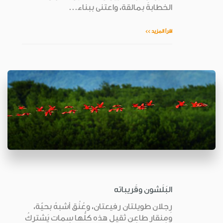
الخطابةَ بمالقة، واعتنى ببناء...
اقرأ المزيد >>
البَلَشون وقَريباته
رِجلان طويلتان رفيعتان، وعُنُق أشبهُ بحيّة،
ومِنقار طاعِن ثقيل هذه كلُّها سِمات يَشترِكُ