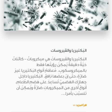
البَكتيريا والڤيروسات
البَكتيريا والڤيروساتُ هي ميكروباتٌ - كائناتٌ
حَيّةٌ دقيقةٌ يُمكِنُ رؤيتُها فقط
بالميكروسكوبِ. مُعظَمُ أَنواعِ البَكتيريا غيرُ
ضارّةٍ، حتّى إنّ بعضَها ناِفعٌ. البَكتيريا داخِلَ
جِهازِكَ الهَضميِّ تُساعِدُ على هَضمِ الطَّعامِ.
أَنواعٌ أُخرى منَ الميكروباتِ ضارّةٌ ويُمكِنُ أن
تَتسبَّبَ بأَمرا...
اقرأ المزيد >>