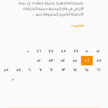
باستِخدام أجهزةٍ عِلميَّة مُعَقَّدة. إنَّ نَمَطَ
الأرضِ في قاع المحيطِ سَببُه التحَرُّكاتُ
الأرضيَّة الكُبرى المعروفةُ جيو...
اقرأ المزيد >>
«
46
47
48
49
50
51
52
53
54
55
56
57
58
59
60
61
62
63
64
65
66
»