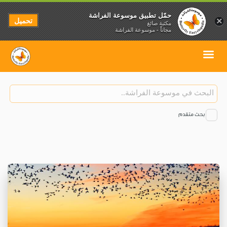
حمّل تطبيق موسوعة الفراشة
تحميل
×
مكتبة صائغ
مجاناً - موسوعة الفراشة
بحث متقدم