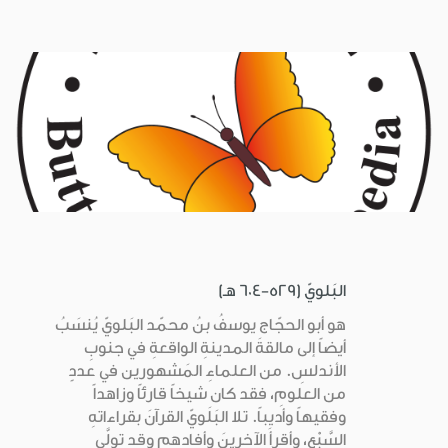
البَلويّ (529-604 هـ)
هو أبو الحجّاج يوسفُ بنُ محمّد البَلويّ يُنسَبُ
أيضاً إلى مالقةَ المدينةِ الواقعةِ في جنوبِ
الأندلسِ. من العلماءِ المَشهورين في عددٍ
من العلومِ، فقد كان شيخاً قارئاً وزاهداً
وفقيهاً وأديباً. تلا البَلَويّ القرآنَ بقراءاتهِ
السَّبْع، وأقرأَ الآخرينَ وأفادهم وقد تولَّى