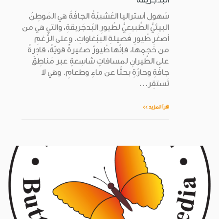
سُهول أستراليا العُشبيّةُ الجافّةُ هي المَوطِنُ
البيئيُّ الطَّبيعيُّ لطُيورِ البُدجَريقةِ، والتي هي من
أصغَرِ طُيورِ فَصيلةِ الببّغاواتِ. وعلى الرُّغمِ
من حَجمِها، فإنّها طُيورٌ صغيرةٌ قويّةٌ، قادِرةٌ
على الطَّيرانِ لمسافاتٍ شاسِعةٍ عبر مَناطِقَ
جافّةٍ وحارّةٍ بحثًا عن ماءٍ وطعامٍ. وهي لا
تَستقِر...
اقرأ المزيد >>