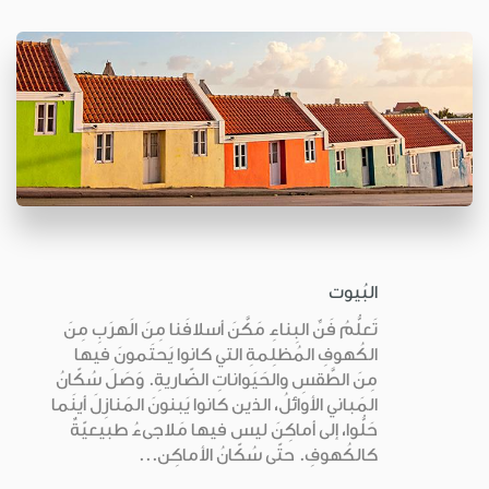
البُيوت
تَعلُّمُ فَنِّ البِناءِ مَكَّنَ أسلافَنا مِنَ الَهرَبِ مِنَ
الكُهوفِ المُظلِمةِ التي كانوا يَحتَمونَ فيها
مِنَ الطَّقسِ والحَيَواناتِ الضّاريةِ. وَصَلَ سُكّانُ
المَباني الأوائلُ، الذين كانوا يَبنونَ المَنازِلَ أينَما
حَلُّوا، إلى أماكِنَ ليس فيها مَلاجىءُ طبيعيّةٌ
كالكُهوفِ. حتّى سُكّانُ الأماكِن...