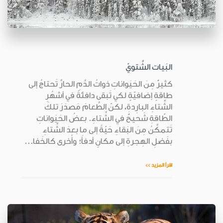
البَيات الشَّتويّ
كثيرٌ مِنَ الحَيَواناتِ ذواتُ الدَّمِ الحارِّ تَحتاجُ إلى
طاقةٍ إضافيّةٍ لكي تَبقى دافئةً في أشهُرِ
الشِّتاءِ البارِدةِ، لكنّ الطَّعامَ مَصدَرَ تلكَ
الطّاقةِ شَحيحٌ في الشِّتاءِ. بعضُ الحَيَواناتِ
تَتمكَّنُ مِنَ البَقاءِ حَيّةً إلى ما بعدَ الشِّتاءِ
بفَضلِ الهِجرةِ إلى مكانٍ أدفأَ؛ وأُخرى كالخَفا...
اقرأ المزيد >>