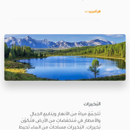
اقرأ المزيد >>
البُحَيرات
تَتجمَّعُ مياهٌ مِنَ الأنهارِ ويَنابيعِ الجِبالِ
والأمطارِ في مُنخفَضاتٍ مِنَ الأَرضِ فتُكوِّنُ
بُحَيراتٍ. البُحَيراتُ مِساحاتٌ مِنَ الماءِ تُحيطُ