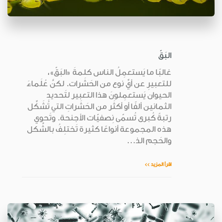
البَقّ
غالبًا ما يَستعمِلُ الناس كلمةَ «البَقّ»،
للتعبيرِ عن أيِّ نوع من الحَشَرات. لكنَّ عُلَماءَ
الحيوان يَستعمِلونَ هذا التعبير لتَحديدِ
الثمانين ألفًا أو أكثَر من الحَشَراتِ التي تُشَكِّل
رتبةً كُبرى تُسمّى نِصفيّات الأجنحة. وتَحوي
هذه المجموعة أنواعًا كثيرة تَختلِفُ بالشَّكل
والحَجم الذ...
اقرأ المزيد >>