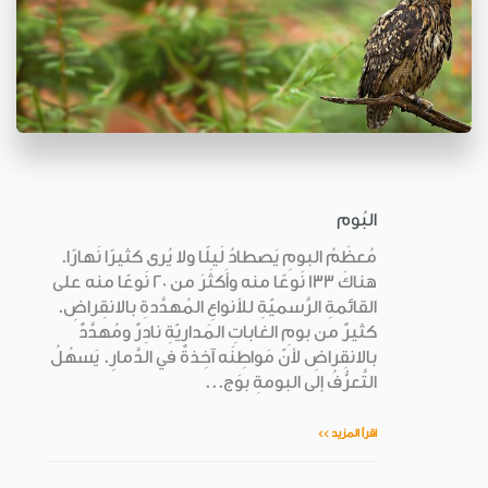
البُوم
مُعظَمُ البومِ يَصطادُ لَيلًا ولا يُرى كثيرًا نَهارًا.
هناكَ 133 نَوعًا منه وأَكثَرَ من 20 نَوعًا منه على
القائمةِ الرَّسميّةِ للأنواعِ المُهدَّدةِ بالانقِراضِ.
كثيرٌ من بومِ الغاباتِ المَداريّةِ نادِرٌ ومُهدَّدٌ
بالانقِراضِ لأنّ مَواطِنَه آخِذةٌ في الدَّمارِ. يَسهُلُ
التَّعرُّفُ إلى البومةِ بوَج...
اقرأ المزيد >>