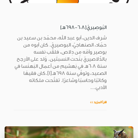
البُوصِيريّ(608-698هـ)
شرف الدين، أبو عبد الله، محمّد بن سعيد بن
حمّاد، الصنهاجيّ، البوصيريّ. كان أبوه من
بوصير وأمّه مِن دِلاص، فلقّب نفسه
بالدِّلاصيريّ بنَحت النسبتَين. وُلد على الأرجح
سنة 608هـ في بَهشيم من أعمال البَهنَسا في
الصعيد، وتوفّي سنة 698هـ[1].كان فقيهًا
وكاتبًا وحاسبًا وشاعرًا. تفتّحت ملكاته
الأدبي...
اقرأ المزيد >>