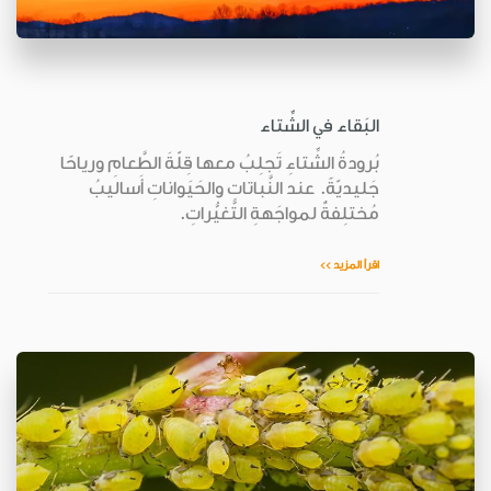
البَقاء في الشِّتاء
بُرودةُ الشِّتاءِ تَجلِبُ معها قِلّةَ الطَّعامِ ورياحًا
جَليديّةً. عند النَّباتاتِ والحَيَواناتِ أَساليبُ
مُختلِفةٌ لمواجَهةِ التَّغيُّراتِ.
اقرأ المزيد >>