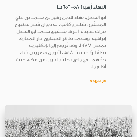
البَهاء زُهير(581-656هـ)
أبو الفضل، بهاء الدين زهير بن محمد بن علي
المهلّبي. شاعر وكاتب. له ديوان شعر مطبوع
مرات عديدة، آخرها بتحقيق محمد أبو الفضل
إبراهيم ومحمد طاهر الجبلاوي، دار المعارف
بمصر، 1977. وقد تُرجم إلى الإنكليزية
نظمًا.وُلد سنة 581هـ، لأبوين مصريين أثناء
حجّهما، في وادي نخلة بالقرب من مكة، حيث
أقام وا...
اقرأ المزيد >>