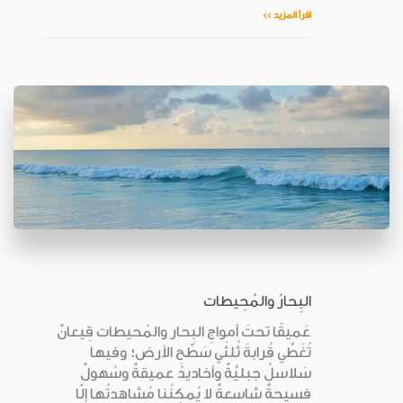
اقرأ المزيد >>
البِحارُ والمُحِيطات
عَميقًا تحتَ أمواجِ البِحار والمُحيطات قِيعانٌ
تُغَطِّي قُرابةَ ثُلثَي سَطْحِ الأرض؛ وفيها
سَلاسلُ جبليَّةٌ وأخاديدُ عميقةٌ وسُهولٌ
فسيحةٌ شاسعةٌ لا يُمكِنُنا مُشاهدتُها إلّا