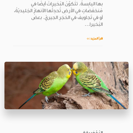
بها اليابِسةُ. تتَكوَّنُ البُحَيراتُ أيضًا في
مُنخفَضاتٍ في الأَرضِ تُحدِثُها الأنهارُ الجَليديّةُ،
أو في تَجاويفَ في الحَجَرِ الجيريّ. بعضُ
البُحَيرا...
اقرأ المزيد >>
البُدْجَريقة