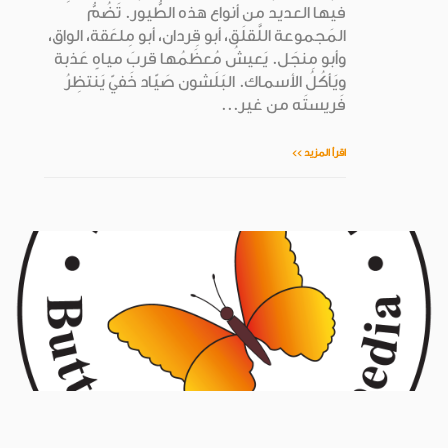
فيها العديد من أنواع هذه الطُّيور. تَضُمُّ
المَجموعة اللَّقلَق، أبو قِردان، أبو مِلعَقة، الواق،
وأبو مِنجَل. يَعيشُ مُعظَمُها قربَ مياهٍ عَذبة
ويَأكُلُ الأسماك. البَلَشون صَيّاد خَفيّ يَنتظِرُ
فَريستَه من غير...
اقرأ المزيد >>