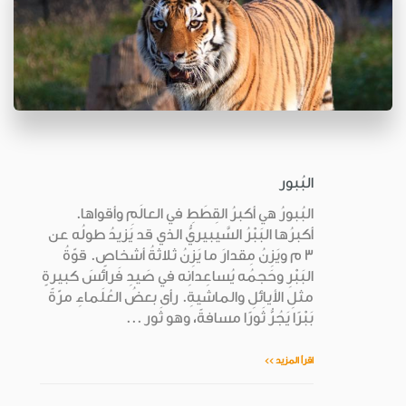
البُبور
البُبورُ هي أكبرُ القِطَطِ في العالَمِ وأقواها.
أكبرُها البَبْرُ السَّيبيريُّ الذي قد يَزيدُ طولُه عن
3 م ويَزِنُ مِقدارَ ما يَزِنُ ثلاثةُ أشخاصٍ. قوّةُ
البَبْرِ وحَجمُه يُساعِدانِه في صَيدِ فَرائسَ كبيرةٍ
مثلِ الأيائلِ والماشيةِ. رأى بعضُ العُلَماءِ مرّةً
بَبْرًا يَجُرُّ ثَورًا مسافةً، وهو ثَور ...
اقرأ المزيد >>