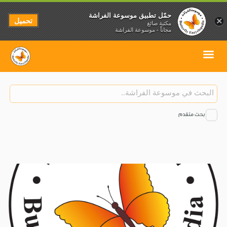
حمّل تطبيق موسوعة الفراشة
تحميل
×
مكتبة صائغ
مجاناً - موسوعة الفراشة
بحث متقدم