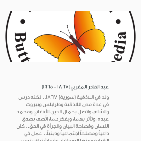
عبد القادر المغربي(1867 - 1965)
ولد في اللاذقية (سورية) 1867.. لكنه درس
في عدة مدن اللاذقية وطرابلس وبيروت
والشام، واتصل بجمال الدين الأفغاني ومحمد
عبده، وتأثر بهما، وبفكرهما، اتّصف بصدق
اللسان وفصاحة البيان والجرأة في الحقّ.. كان
داعياً ومصلحاً اجتماعياً ودينياً.. عمل في
الكتابة ومنها الصحافة، فقد اشترك بتحرير