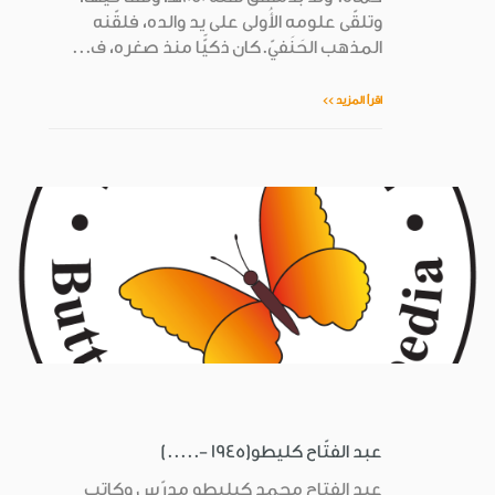
وتلقّى علومه الأُولى على يد والده، فلقّنه
المذهب الحَنَفيّ.كان ذكيًّا منذ صغره، ف...
اقرأ المزيد >>
عبد الفتّاح كليطو(1945 -.....)
عبد الفتاح محمد كيليطو مدرّس وكاتب