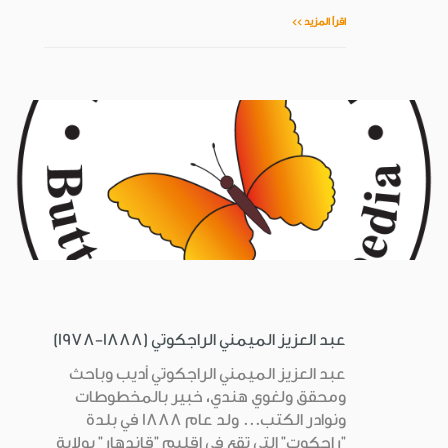
اقرأ المزيد >>
عبد العزيز الميمني الراجكوتي (1888-1978)
عبد العزيز الميمني الراجكوتي أديب وباحث
ومحقق ولغوي هندي، خبير بالمخطوطات
ونوادر الكتب... ولد عام 1888 في بلدة
"راجكوت" التي تقع في إقليم "قاندهار" بولاية