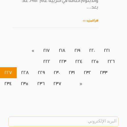
والدبلوم العامة في التربية عام 1952.عاد
بعد...
اقرأ المزيد >>
«
217
218
219
220
221
222
223
224
225
226
227
228
229
230
231
232
233
234
235
236
237
»