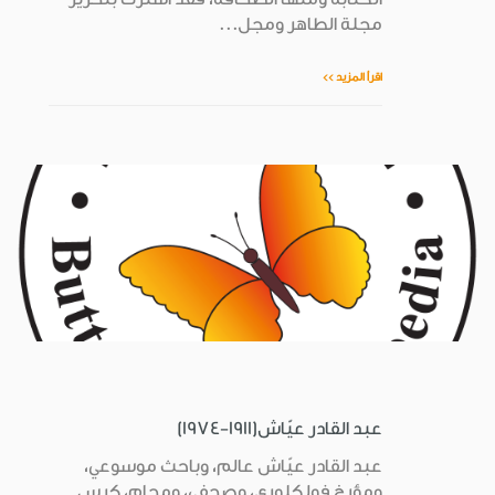
مجلة الطاهر ومجل...
اقرأ المزيد >>
عبد القادر عيّاش(1911-1974)
عبد القادر عيّاش عالم، وباحث موسوعي،
ومؤرخ فولكلوري، وصحفي، ومحامٍ، كرس