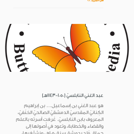
اقرأ المزيد >>
عبد الغني النابلسيّ (1050-1143هـ)
هو عبد الغني بن إسماعيل... بن إبراهيم
الكِنانيّ المقدسيّ الدمشقيّ الصالحيّ الحَنَفيّ،
المعروف بابن النابلسيّ. عُرفت أسرته بالعلم
والقضاء والخَطابة، وتعود في أُصولها إلى
حماة. وُلد بدمشق سنة 1050هـ، ونشأ فيها،