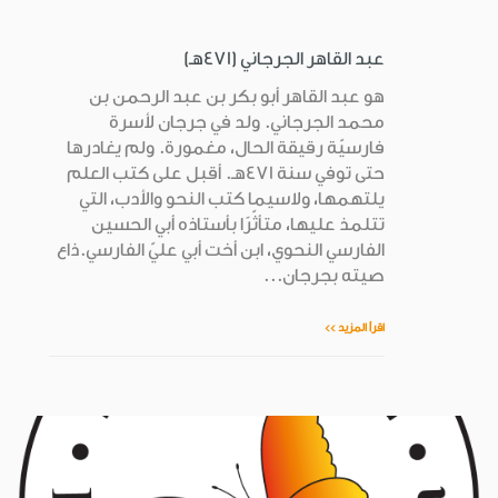
عبد القاهر الجرجاني (471هـ)
هو عبد القاهر أبو بكر بن عبد الرحمن بن
محمد الجرجاني. ولد في جرجان لأسرة
فارسيّة رقيقة الحال، مغمورة. ولم يغادرها
حتى توفي سنة 471هـ. أقبل على كتب العلم
يلتهمها، ولاسيما كتب النحو والأدب، التي
تتلمذ عليها، متأثّرًا بأستاذه أبي الحسين
الفارسي النحوي، ابن أخت أبي عليّ الفارسي.ذاع
صيته بجرجان...
اقرأ المزيد >>