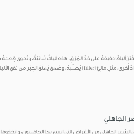
ٍ فَترَ أليافًا دقيقةً على حَدِّ المَزقِ. هذه أليافٌ نَباتيّةٌ، وتَحوي قِ
هُ، وصَمغ يَمنَعُ الحِبَر من نَقعِ الأليافِ (تَشبُّعُها ...
ر الجاهلي
لشعر الجاهلي من الأغراض التي اتسع بها الجاهليون، واتخذوها