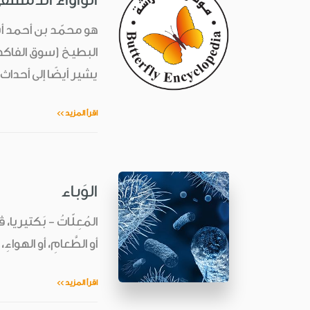
هو محمّد بن أحمد أبو 
البطيخ (سوق الفاكهة)
يشير أيضًا إلى أحداث 
اقرأ المزيد >>
الوَباء
المُعِلّاتُ - بَكتيريا، 
أو الطَّعامِ، أو الهواءِ، 
اقرأ المزيد >>