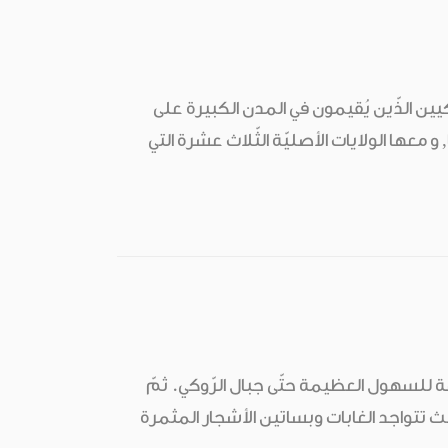
كيين الذّين يُقيمون في المدن الكبيرة على
ة الوطنيّة هي واشنطن, دي سي (D.C ), التي تقع هنا, و معها الولايات الأصليّة الثّلاث عشرة التي
سعة للسهول العظيمة حتّى جبال الرّوكي. ثمّ
ث تتواجد الغابات وبساتين الأشجار المثمرة