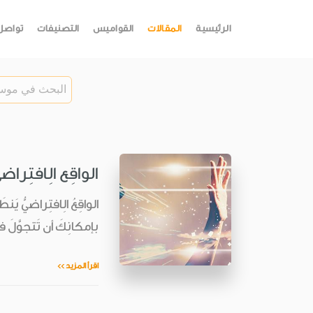
الرئيسية
المقالات
القواميس
التصنيفات
تواصل
الواقِع الِافتِراضي
الواقِعُ الِافتِراضيُّ ي
بإمكانِكَ أن تَتجوَّلَ 
اقرأ المزيد >>