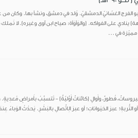
الفرج الغسّانيّ الدمشقيّ. وُلد في دمشق، ونشأ بها. وكان من عامّة 
 ينادي على الفواكه. (والوَأوَأة: صياح ابن آوى وغيره).لا نَملك م
مميّزة في ...
ڤيروساتٌ، فُطورٌ، وأَوالٍ (كائناتٌ أَوَّليّةٌ) - تَتسبَّبُ بأَمراضٍ مُعدِيةٍ.
أو التُّربةِ؛ عبرَ الحَيَواناتِ؛ أو عبرَ الِاتِّصالِ بالبَشَرِ. يَحدُثُ الوَباءُ 