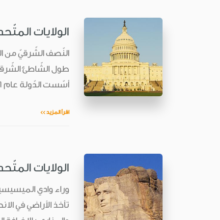
الولايات المتّح
النّصف الشّرقيّ من ا
أسّست الدّولة عام ١٧٧٦. البحيرات الكبرى في الشّمال ...
اقرأ المزيد >>
الولايات المتّحد
وراء وادي الميسيسيپي
تأخذ الأراضي في الا