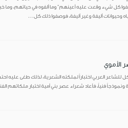
وا كل شيء وقعت عليه أعينهم" وما ألفوه في حياتهم، وما خبرو
ه وحيوانات أليفة وغير أليفة، فوصفوا ذلك كل...
 الأموي
شاعر العربي اختباراً لملكته الشعرية، لذلك طغى عليه احتذاء
موذجاً فنياً، فأعاد شعراء عصر بني أمية اختبار ملكاتهم الف