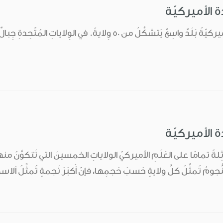
ة الأميركيّة
الوِلاياتُ المُتّحِدةُ الأميركيّةُ بَلَدٌ واسِعٌ يَتشكَّلُ من 50 
ة الأميركيّة
ةً مُتماثِلةً تمامًا على العَلَمِ الأميركيّ الولاياتِ الخمسينَ التي تَتكوَّنُ 
نُّجومُ تُمثِّلُ كلَّ ولايةٍ حَسبَ حَجمِها، فإنّ أَكبَرَ نَجمةٍ تُمثِّلُ أ