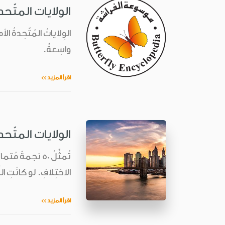
الولايات المتّحد
واسِعةٌ.
اقرأ المزيد >>
الولايات المتّحد
تُمثِّلُ 50 نجم
الاختِلافِ. لو كانَتِ ال
اقرأ المزيد >>