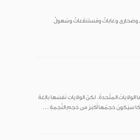
وِلايةً. في الوِلاياتِ المُتّحِدةِ جِبالٌ وصَحارى وغاباتٌ ومُستنقَعاتٌ وسُهولٌ
منها الولاياتُ المتّحدةُ. لكنّ الولاياتِ نَفسَها بالِغةَ
لاسكا سيَكونُ حَجمُها أَكبَرَ من حَجمِ النَّجمةِ ...