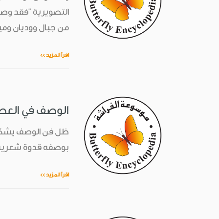
التصويرية "فقد وصف
من جبال ووديان وميا
اقرأ المزيد >>
الوصف في العصر
ظل فن الوصف يشكل لل
بوصفه قدوة شعرية ون
اقرأ المزيد >>