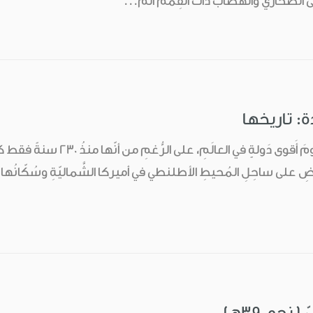
لى الصحاري والهضاب ذات القِمَم الم...
ة: تاريخها
الولاياتُ المتّحدةُ اليومَ أَقو
أَرضِ على ساحِلِ المُحيطِ الأطلنطي في أميركا الشَّماليّةِ وسُكّانُها ل
نحو 390هـ)