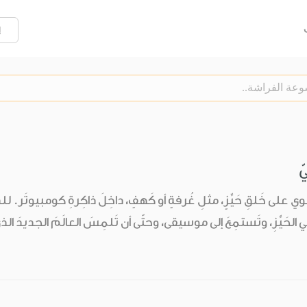
إ
ّ
َنطَوي على خَلقِ حَيِّزٍ، مثلِ غُرفةٍ أو كَهفٍ، داخِلَ ذاكِرةِ كومبيوتَر. ل
في الحَيِّزِ، وتَستمِعَ إلى موسيقى، وحتّى أن تَلمِسَ العالَمَ الجديدَ الذي