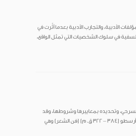
فات الأدبية، والتجارب الأدبية بعدما أثّرت في
الفلسفية في سلوك الشخصيات التي تمثل الواقع،
لمسرحي، وتحديده بمعاييرها وشروطها، وقد
وردت هذه الوحدات الثلاث كمبادئ أساسية تقليدية (كلاسيكية) لأول مرة في كتاب أرسطو (384 – 322 ق.م) (فن الشعر) وهي