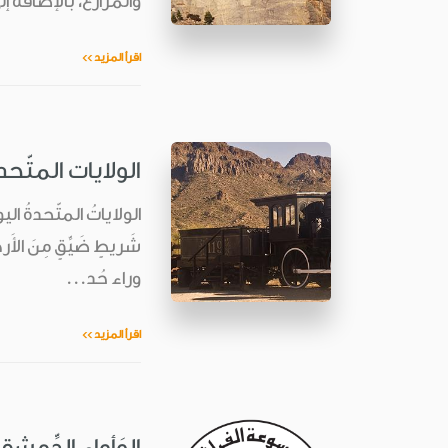
والمزارع، بالإضافة إ
اقرأ المزيد >>
الولايات المتّحد
شَريطٍ ضَيِّقٍ مِنَ ال
وراء حُد...
اقرأ المزيد >>
الوَأواء الدِّمشقيّ ( 