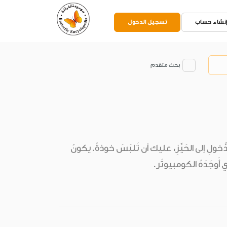
نشاء حساب
تسجيل الدخول
بحث متقدم
لدُّخولِ إلى الحَيِّزِ، عليك أن تَلبَسَ خوذةً.يكونُ
 أَوجَدَهُ الكومبيوتَر.