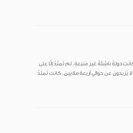
ى دَولةٍ في العالَمِ، على الرُّغمِ من أنّها منذُ 230 سنةً فقط كانَت دولةً ناشِئةً غيرَ مَنيعةٍ. لم تَمتَدّ إلّا على
ا يُزيدونَ عن حوالي أربعةِ ملايينَ. كانت تَمتَدُّ