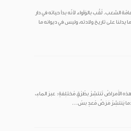
الشعب. لُقِّب بالوَأواء لأنّه بدأ حياته في دار
ا يدلنا على تاريخ ولادته، وليس في ديوانه ما
 هذه الأَمراضُ تَنتشِرُ بطُرُقٍ مُختلِفةٍ: عبرَ الماءِ،
عِندَما يَنتشِرُ مَرَضٌ مُعدٍ بسُ...