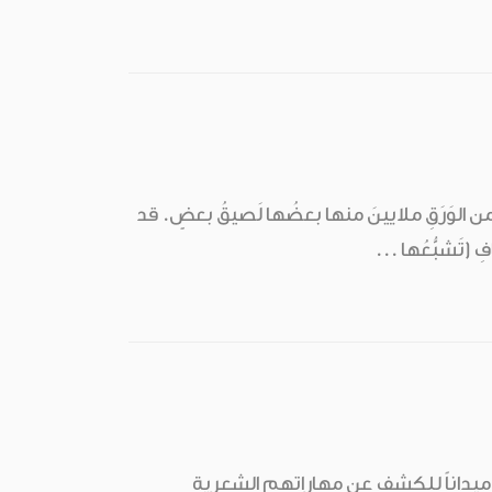
طعةٌ من الوَرَقِ ملايينَ منها بعضُها لَصيقُ بعضٍ. قد
 ميداناً للكشف عن مهاراتهم الشعرية