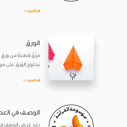
اقرأ المزيد >>
الورق
مَزِّقْ قِطعةً من وَرَق
يَحتَوي الوَرَقُ على موادَّ أُخرى، مثلِ مالِئِ (filler) يُصلِّب
اقرأ المزيد >>
الوصـف في العص
يعد غرض الوصف في ا