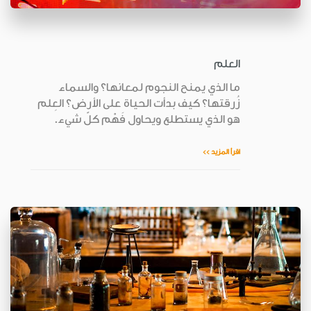
العلم
ما الذي يمنح النجوم لمعانها؟ والسماء
زُرقتها؟ كيف بدأت الحياة على الأرض؟ العِلم
هو الذي يستطلع ويحاول فَهْم كلّ شيء.
اقرأ المزيد >>