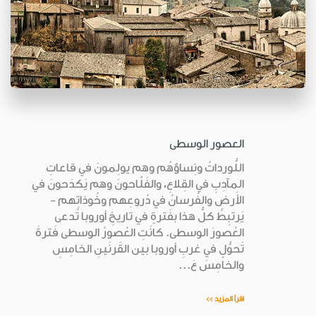
العصور الوسطى
اللُّورداتُ ونِساؤهُم وهم يولِمونَ في قاعاتِ
المآدِبِ في القِلاعِ، والفَلّاحونَ وهم يَكدَحونَ في
الأَرضِ والفُرسانُ في دُروعِهم وخُوذاتِهم -
يَرتبِطُ كلُّ هذا بفَترةٍ في تاريخِ أوروبا تُدعى
العُصورَ الوسطى. كانَتِ العُصورُ الوسطى فَترةَ
تَحوُّلٍ في غربِ أوروبا بين القَرنَينِ الخامِسِ
والخامِسَ عَ...
اقرأ المزيد >>