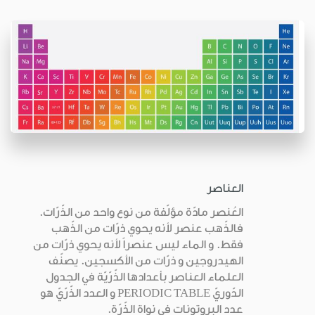
العناصر
العُنصر مادّة مؤلّفة من نوع واحد من الذّرّات.
فالذّهب عنصر لأنه يحوي ذرّات من الذّهب
فقط. و الماء ليس عنصراً لأنه يحوي ذرّات من
الهيدروجين و ذرّات من الأكسجين. يصنّف
العلماء العناصر بأعدادها الذّرّيّة في الجدول
الدّوريّ PERIODIC TABLE و العدد الذّرّيّ هو
عدد البروتونات في نواة الذّرّة.