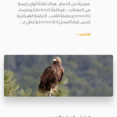
عَصَبيّةٌ مِنَ الدِّماغِ. هناكَ ثَلاثةُ أنواعٍ رَئيسةٍ
مِنَ العَضَلاتِ - هَيكلَيّةٌ (skeletal) ومَلساءُ
(smooth) وعَضَلةُ القَلبِ. العَضَلةُ الهَيكَليّةُ
تُسَمّى أيضًا المُحزَّزةَ (striated) وتُغَطّي ع...
اقرأ المزيد >>