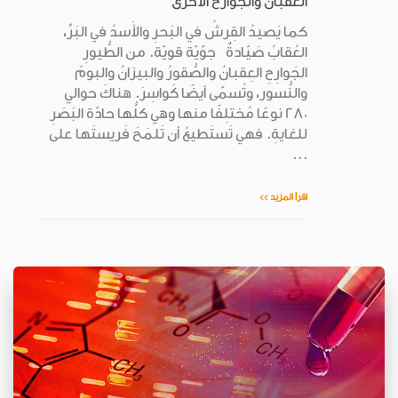
العقبان والجوارح الأخرى
كما يَصيدُ القِرشُ في البَحرِ والأَسدُ في البَرِّ،
العُقابُ صَيّادةٌ جوّيّة قويّة. من الطُّيورِ
الجَوارِحِ العِقبانُ والصُّقورُ والبيزانُ والبومُ
والنُّسور، وتُسمّى أيضًا كَواسِرَ. هناكَ حوالي
280 نوعًا مُختلِفًا منها وهي كلُّها حادّة البَصَرِ
للغايةِ. فهي تَستَطيعُ أن تَلمَحَ فَريستَها على
...
اقرأ المزيد >>