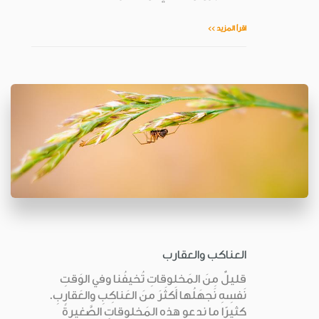
اقرأ المزيد >>
العناكب والعقارب
قليلٌ مِنَ المَخلوقاتِ تُخيفُنا وفي الوَقتِ
نَفسِهِ نَجهَلُها أَكثَرَ منَ العَناكِبِ والعَقارِبِ.
كثيرًا ما ندعو هذه المَخلوقاتِ الصَّغيرةَ