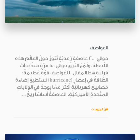
العواصف
حوالي 2000 عاصفةٍ رَعديّةٍ تَثورُ حولَ العالَمِ هذه
اللَّحظةَ، ولَمَعَ البَرقُ حوالي 500 مرّةٍ منذُ بدأَتَ
قِراءةَ هذا المقال. للعَواصِفِ قوّةٌ عَظيمةٌ:
الطّاقةُ في إعصارٍ (hurricane) تَستَطيعُ إضاءةَ
مَصابيحَ كهربائيّةٍ أَكثَرَ ممّا يوجَدُ في الولاياتِ
المتّحدةِ الأميركيّةِ. العاصفةُ أساسًا ريحٌ...
اقرأ المزيد >>