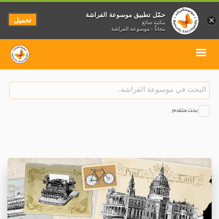
حمّل تطبيق موسوعة الفراشة
تحميل
×
مكتبة صائغ
مجاناً - موسوعة الفراشة
بحث متقدم