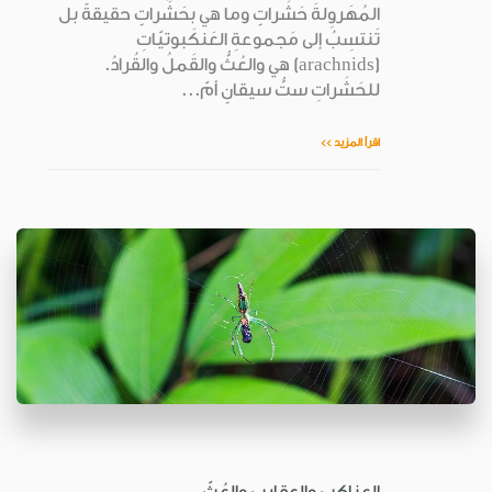
المُهَروِلةَ حَشَراتٍ وما هي بحَشَراتٍ حقيقةً بل
تَنتسِبُ إلى مَجموعةِ العَنكَبوتيّاتِ
(arachnids) هي والعُثُّ والقَملُ والقُرادُ.
للحَشَراتِ ستُّ سيقانٍ أمّ...
اقرأ المزيد >>
العناكب والعقارب والعُثّ