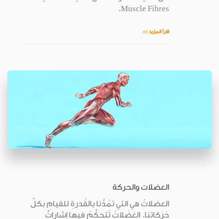
Muscle Fibres.
اقرأ المزيد >>
العضلات والحركة
العضلاتُ هي التي تمُدُّنا بالقُدرةِ للقيامِ بكلِّ
حَرَكاتِنا. العَضَلاتُ تَتحكَّمُ فيها إشاراتٌ