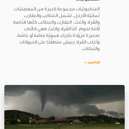
العَنكبوتيّات مجموعة كبيرة من المَفصِليّات
ثُمانيّة الأرجل، تشمُل العَناكب والعقارب
والقُراد والعُثّ. العقارب والعناكب كلّها قنّاصة
أَكَلة لحوم. أمّا القُراد والعُثّ فهي كائنات
صغيرة مُزَوَّدة بأجزاء فمويّة ماصّة أو عاضّة.
وأغلب القُراد يعيش متطفِّلًا على الحيوانات
والنَّباتات.
اقرأ المزيد >>