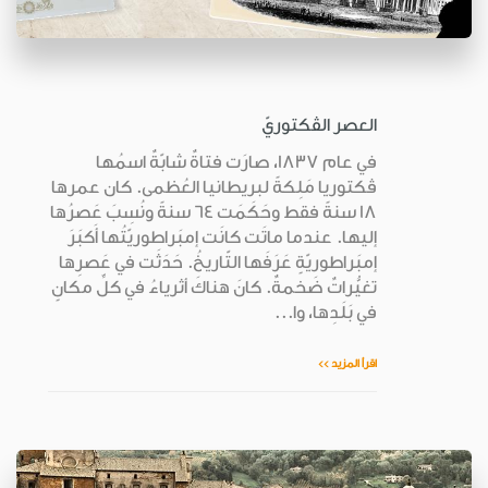
العصر الڤكتوريّ
في عام 1837، صارَت فتاةٌ شابّةٌ اسمُها
ڤكتوريا مَلِكةً لبريطانيا العُظمى. كان عمرها
18 سنةً فقط وحَكَمَت 64 سنةً ونُسِبَ عَصرُها
إليها. عندما ماتَت كانَت إمبَراطوريّتُها أَكبَرَ
إمبَراطوريّةٍ عَرَفَها التّاريخُ. حَدَثَت في عَصرِها
تغيُّراتٌ ضَخمةٌ. كانَ هناكَ أثرياءُ في كلِّ مكانٍ
في بَلَدِها، وا...
اقرأ المزيد >>