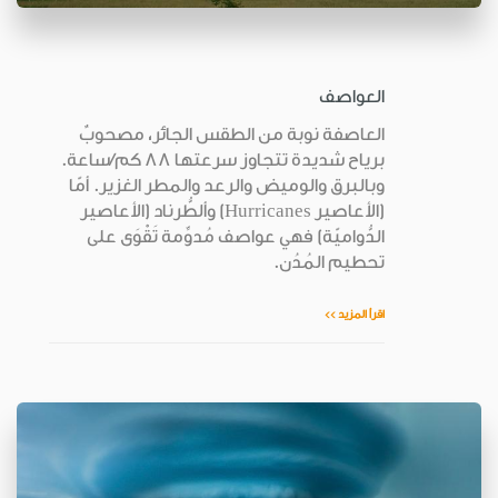
العواصف
العاصفة نوبة من الطقس الجائر، مصحوبٌ
برياح شديدة تتجاوز سرعتها 88 كم/ساعة.
وبالبرق والوميض والرعد والمطر الغزير. أمّا
(الأعاصير Hurricanes) وألطُّرناد (الأعاصير
الدُّواميّة) فهي عواصف مُدوِّمة تَقْوَى على
تحطيم المُدُن.
اقرأ المزيد >>