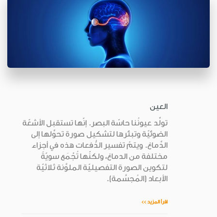
العين
تولِّد عيونُنا حاسّة البصر. إنّها تستقبل الأشعّة
الضوئيّة وتبئرها لتشكيل صورة تحوِّلها إلى
الدِّماغ. ويتمّ تفسير الدُّفعات هذه في أجزاء
مختلفة من الدماغ، ولكنّها تُجْمَع سويّةً
لتكوين الصورة التفصيليّة الملوَّنة ثلاثيّة
الأبعاد (المُجسَّمة).
اقرأ المزيد >>