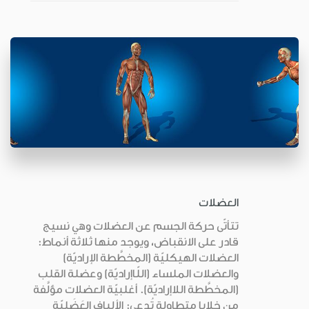
العضلات
تتأتّى حركة الجسم عن العضلات وهي نسيج
قادر على الانقباض، ويوجد منها ثلاثة أنماط:
العضلات الهيكليّة (المخطَّطة الإراديّة)
والعضلات الملساء (اللّاإراديّة) وعضلة القلب
(المخطَّطة اللاإراديّة). أغلبيّة العضلات مؤلَّفة
من خلايا متطاولة تُدعى: الألياف العَضَليّة