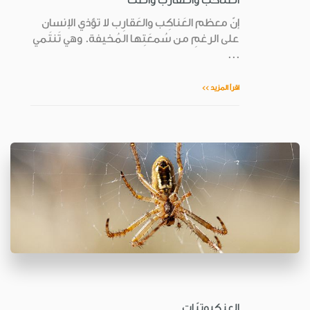
إنّ معظم العَناكِب والعَقارِب لا تؤذي الإنسان
على الرغمِ من سُمعَتِها المُخيفة. وهي تَنتَمي
...
اقرأ المزيد >>
العنكبوتيّات