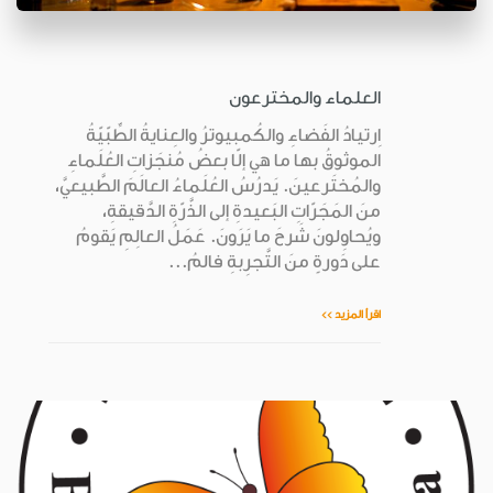
العلماء والمخترعون
اِرتيادُ الفَضاءِ والكُمبيوترُ والعِنايةُ الطِّبّيّةُ
الموثوقُ بها ما هي إلّا بعضُ مُنجَزاتِ العُلَماءِ
والمُختَرعينَ. يَدرُسُ العُلَماءُ العالَمَ الطَّبيعيَّ،
منَ المَجَرّاتِ البَعيدةِ إلى الذَّرّةِ الدَّقيقةِ،
ويُحاوِلونَ شَرحَ ما يَرَونَ. عَمَلُ العالِمِ يَقومُ
على دَورةٍ منَ التَّجرِبةِ فالمُ...
اقرأ المزيد >>