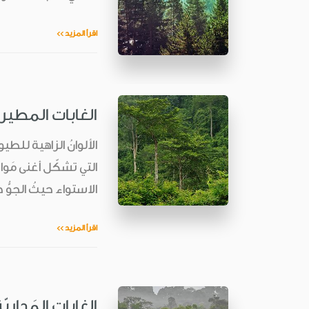
اقرأ المزيد >>
الغابات المطيرة
الألوانُ الزاهية للطي
التي تشكّل أغنى مَواط
الاستواء حيثُ الجوُّ حا
اقرأ المزيد >>
الغابات المَداريّ