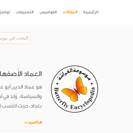
الرئيسية
المقالات
القواميس
التصنيفات
تواصل
العِماد الأَصفهانيّ (519-
هو عماد الدين أبو عب
بغداد، حيث انتسب إل
اقرأ المزيد >>