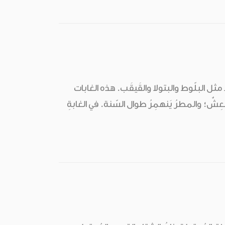
ً مثل البلّوط والبتولا والقَيقَب. هذه الغابات
ِشٌ؛ والمطرُ يَنهمِرُ طوال السّنة. في الغابةِ