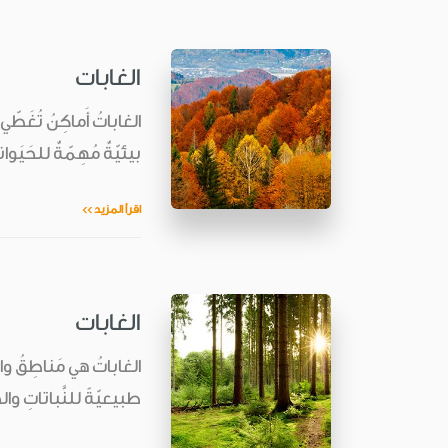
الغابات
الغاباتُ أَماكِنُ تُغَط
بيئيّةٌ مُهِمّةٌ للحَيَوان
اقرأ المزيد >>
الغابات
الغاباتُ هي مَناطِقُ واسِ
طبيعيّةً للنَّباتاتِ والحَ