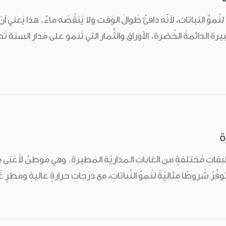
ّ لنُموِّ النباتات، لأنّه دافئٌ طَوالَ الوَقت ولا يَنقُصُه ماءٌ. هذا يَعني
 الدائمةَ الخُضرة. الأوراق والثِّمار التي تَنمو على مَدارِ السنة تَدعَم
ة
قاتٍ مُختلِفةٍ من الغاباتِ المداريّةِ المَطيرةِ. وهي مَوطِنٌ لأَغنى 
ِرُ شُروطًا مِثاليّةً لنُموِّ النَّباتاتِ، مع دَرَجاتِ حرارةٍ عاليةٍ ومطر