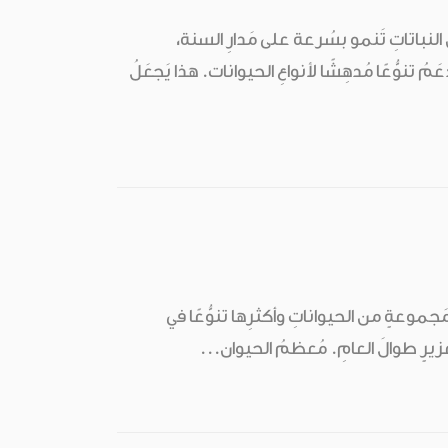
 أنّ النباتاتِ تَنمو بسُرعة على مَدارِ السنة،
ُ تنوُّعًا مُدهِشًا لأنواعِ الحيوانات. هذا يَجعَلُ
مَجموعةٍ من الحيواناتِ وأكثرِها تنوُّعًا في
ٍ غَزيرٍ طوالَ العامِ. مُعظمُ الحيوان...