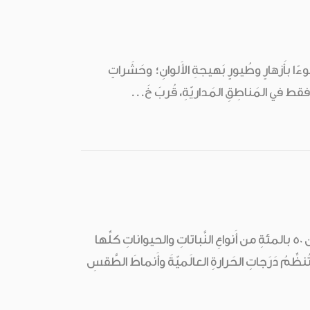
ملوءًا بأَزهارٍ وطُيورٍ بَهيجةِ الأَلوانِ؛ وحَشَراتٍ
فقط في المَناطِقِ المَداريّةِ، قُربَ خَ...
تُغَطّي الغاباتُ المَطيرةُ نحو 2 بالمئةِ من سَطحِ الأَرضِ فقط، ومع ذلك فإنّ ما يَزيدُ عن 50 بالمئةِ من أَنواعِ النَّباتاتِ والحيواناتِ كلِّها
ِمُ دَرَجاتِ الحَرارةِ العالَميّةَ وأَنماطَ الطَّقسِ