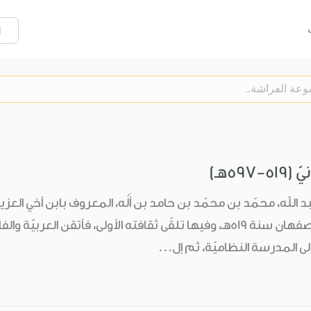
إ
597هـ)
د الله، محمّد بن محمّد بن حامد بن أَلُه، المعروف بابن أخي العز
ى المدرسة النظاميّة، ثم إل...