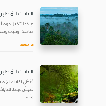
الغابات المَطير
عِندَما تَتخيَّلُ مَوطِنًا
صاخبةٍ؛ وحَيّاتٍ وضَفادِ
اقرأ المزيد >>
الغابات المَطيرة
تَعيشُ فيها. الغاباتُ ال
وتُسا...