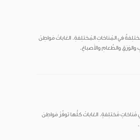
تلِفةٌ في المُناخاتِ المُختلِفةِ. الغاباتُ مَواطِنُ
ِ والوَرَقِ والطَّعامِ والأَصباغِ.
ي مُناخاتٍ مُختلِفةٍ. الغاباتُ كلُّها توفِّرُ مَواطِنَ
.