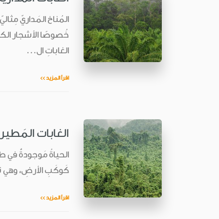
المُناخ المَداريّ مِثالي
خُصوصًا الأشجار الكبيرة
الغاباتِ ال...
اقرأ المزيد >>
الغابات المَطير
الحياةُ مَوجودةٌ في طب
كَوكَبِ الأرضِ، وهي توفّ
اقرأ المزيد >>