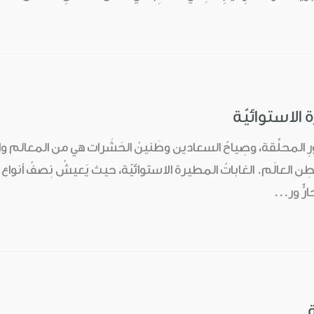
 الاستوائيّة
ورِ المحلِّقة، وصِياحُ السعادين وطَنينُ الحَشَرات هي من المعالم 
ِن العالَم. الغاباتُ المطيرة الاستوائيّة، حيث يَعيشُ نِصفُ أنواع ا
رٌّ ور...
ة