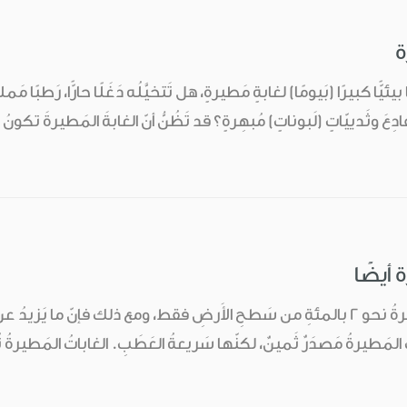
ة
 بيئيًّا كبيرًا (بَيومًا) لغابةٍ مَطيرةٍ، هل تَتخيَّلُه دَغَلًا حارًّا، رَطبًا مَ
عَ وثَدييّاتٍ (لَبوناتٍ) مُبهِرةٍ؟ قد تَظُنُّ أنّ الغابةَ المَطيرةَ تكونُ 
 أيضًا
مَطيرةُ مَصدَرٌ ثَمينٌ، لكنّها سَريعةُ العَطَبِ. الغاباتُ المَطيرةُ تُنظّ