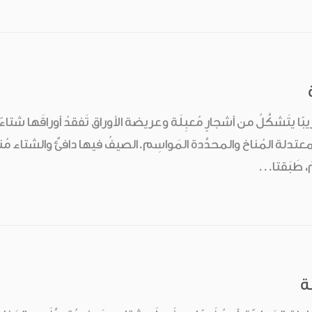
بًا يتَشكَّلُ من أشجارٍ مُعبِلَة وعريضة الأوراق تَفقدُ أوراقَها شتاء
معتدلة المُناخ والمحدَّدة المَواسِم.الصيفُ فيها دافئٌ والشتاء مُنع
 طَبَقتا...
ة