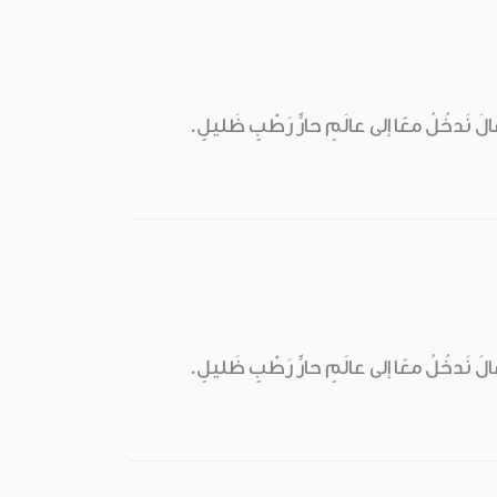
عالَ نَدخُلُ معًا إلى عالَمٍ حارٍّ رَطْبٍ ظَليلٍ.
عالَ نَدخُلُ معًا إلى عالَمٍ حارٍّ رَطْبٍ ظَليلٍ.