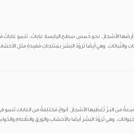
ّي أَرضَها الأَشجارُ. نحو خُمسِ سَطحِ اليابِسةِ غاباتٌ. تَنمو غاباتٌ مُخ
اتِ والنَّباتاتِ. وهي أَيضًا تُزوِّدُ البَشَرَ بمُنتَجاتٍ مُفيدةٍ مثلِ الأَخشاب
عةٌ منَ البَـرِّ تُغَطّيها الأَشجارُ. أَنواعٌ مُختلِفةٌ منَ الغاباتِ تَنمو ف
يَواناتِ. وهي تُزوِّدُ البَشَرَ أَيضًا بالأَخشابِ والوَرَقِ والطَّعامِ والدَّواءِ