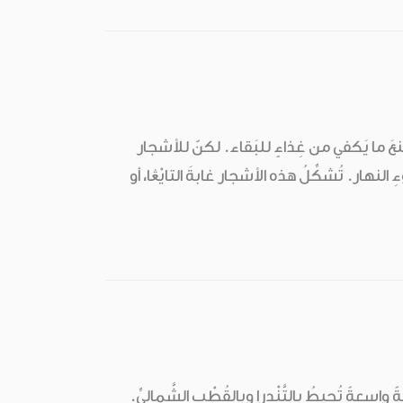
عَ ما يَكفي من غِذاءٍ للبَقاء. لكنّ للأشجار
ِ النهار. تُشكِّلُ هذه الأشجار غابةَ التايْڠا، أو
ً واسِعةً تُحيطُ بالتَّنْدرا وبالقُطْبِ الشَّماليِّ.