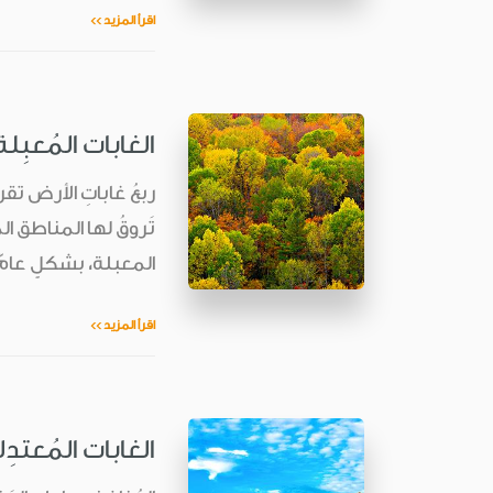
اقرأ المزيد >>
الغابات المُعبِلة
ربعُ غاباتِ الأرض تقري
تَروقُ لها المناطق ال
المعبلة، بشكلٍ عامّ،
اقرأ المزيد >>
الغابات المُعتدِل