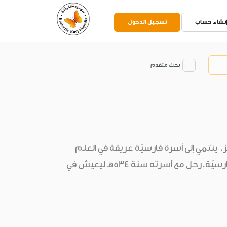
نشاء حساب
تسجيل الدخول
بحث متقدم
يز. ينتمي إلى أسرة فارسيّة عريقة في العلم
والسياسة. وُلد في أصفهان سنة 519هـ، وفيها تلقّى ثقافته الأولى، فأتقن العربيّة والفارسيّة.رحل مع أسرته سنة 534هـ ليعيش في