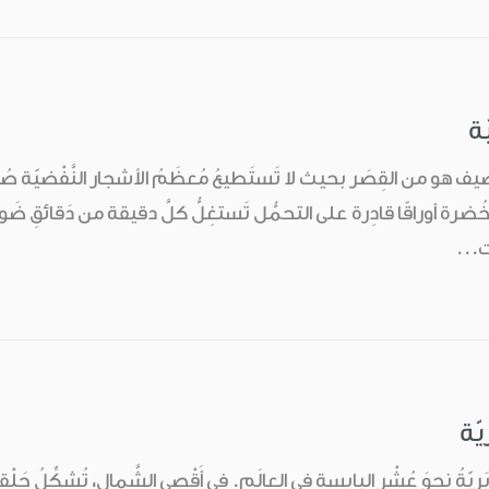
ّة
صيف هو من القِصَر بحيث لا تَستَطيعُ مُعظَمُ الأشجار النَّفْضيّة صُن
 الخُضرة أوراقًا قادِرة على التحمُّل تَستغِلُّ كلَّ دقيقة من دَقائقِ ضَوء
ت...
يّة
َريّةُ نحوَ عُشْرِ اليابِسةِ في العالَمِ. في أَقْصى الشَّمالِ، تُشكِّلُ حَلْقة